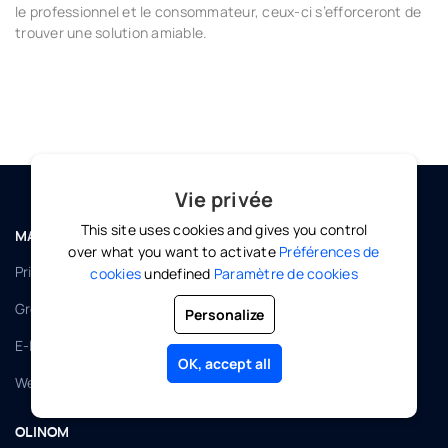
le professionnel et le consommateur, ceux-ci s’efforceront de
trouver une solution amiable.
Vie privée
This site uses cookies and gives you control
MARKETPLACE
over what you want to activate
Préférences de
Private tutors
cookies
undefined
Paramètre de cookies
Group classes
Personalize
E-learning
OK, accept all
Webinars
OLINOM