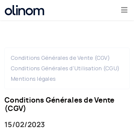
Les présentes “Conditions Générales de vente” (CGV)
Cookies management panel
définissent les modalités qui vous permettent de bénéficier des
services de OLINOM.
Become
a
teacher
Conditions Générales de Vente (CGV)
Log
Conditions Générales d'Utilisation (CGU)
in
Mentions légales
Conditions Générales de Vente
(CGV)
15/02/2023