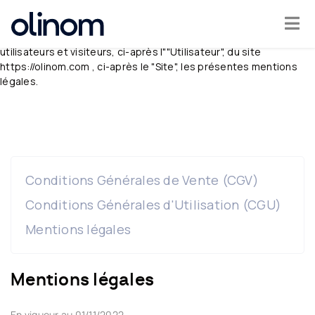
Conformément aux dispositions des Articles 6-III et 19 de la Loi
Cookies management panel
n°2004-575 du 21 juin 2004 pour la Confiance dans l’économie
numérique, dite L.C.E.N., il est porté à la connaissance des
utilisateurs et visiteurs, ci-après l""Utilisateur", du site
https://olinom.com , ci-après le "Site", les présentes mentions
Become
légales.
a
teacher
Log
in
Conditions Générales de Vente (CGV)
Conditions Générales d'Utilisation (CGU)
Mentions légales
Mentions légales
En vigueur au 01/11/2022