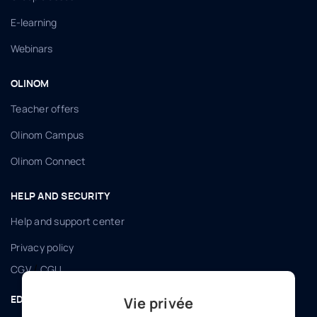
E-learning
Webinars
OLINOM
Teacher offers
Olinom Campus
Olinom Connect
HELP AND SECURITY
Help and support center
Privacy policy
/
CGV
CGU
Vie privée
EDUCATION WITHOUT BORDERS