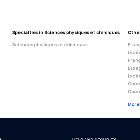
Specialties in Sciences physiques et chimiques
Other
Sciences physiques et chimiques
Franç
Lycé
Franç
Espag
Lycé
Cour
Cours
More