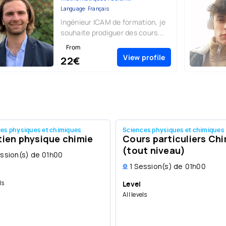
Language: Français
Ingénieur ICAM de formation, je
souhaite prodiguer des cours...
From
View profile
22€
es physiques et chimiques
Sciences physiques et chimiques
ien physique chimie
Cours particuliers Ch
(tout niveau)
ssion(s) de
01h00
1
Session(s) de
01h00
ls
Level
All levels