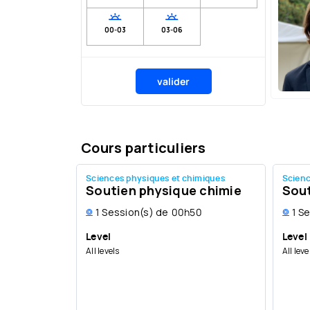
00-03
03-06
valider
Cours particuliers
Sciences physiques et chimiques
Scienc
Soutien physique chimie
Sout
1
Session(s) de
00h50
1
Se
Level
Level
All levels
All leve