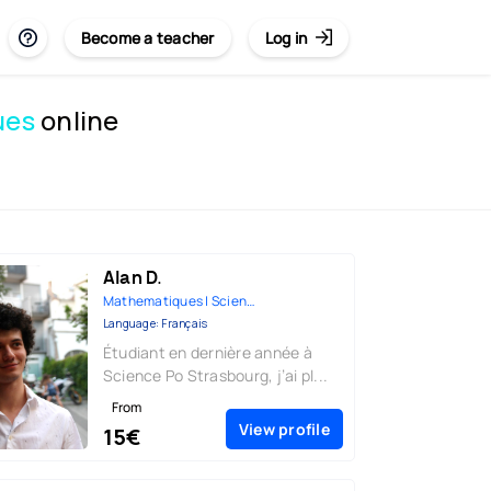
Become a teacher
Log in
ues
online
Alan D.
Mathematiques | Sciences-Physi...
Language: Français
Étudiant en dernière année à
Science Po Strasbourg, j’ai pl...
From
View profile
15€