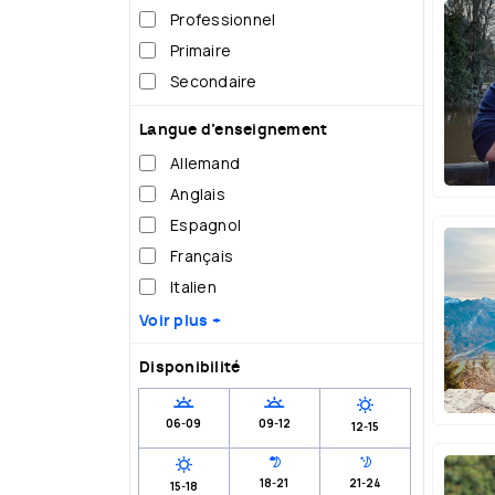
Professionnel
Primaire
Secondaire
Langue d’enseignement
Allemand
Anglais
Espagnol
Français
Italien
Voir plus +
Disponibilité
06-09
09-12
12-15
18-21
21-24
15-18