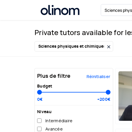
Cookies management panel
Private tutors available for l
Become
a
teacher
Log
in
Plus de filtre
Réinitialiser
Budget
0€
+200€
Niveau
Intermédiaire
Avancée