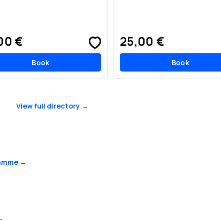
00 €
25,00 €
Book
Book
View full directory →
gramme →
→