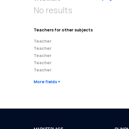
No results
Teachers for other subjects
Teacher
Teacher
Teacher
Teacher
Teacher
More fields