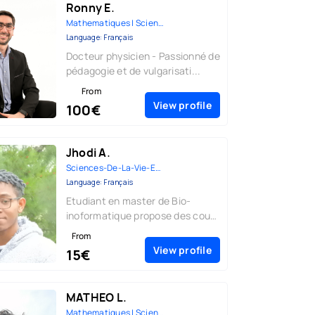
Ronny E.
Mathematiques | Sciences-Physi...
Language: Français
Docteur physicien - Passionné de
pédagogie et de vulgarisati...
From
View profile
100€
Jhodi A.
Sciences-De-La-Vie-Et-De-La-Te...
Language: Français
Etudiant en master de Bio-
inoformatique propose des cours
de...
From
View profile
15€
MATHEO L.
Mathematiques | Sciences-Physi...