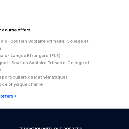
 course offers
ais - Soutien Scolaire Primaire, Collège et
e
ais - Langue Etrangère (FLE)
nol - Soutien Scolaire Primaire, Collège et
e
s particuliers de Mathématiques
 de physique chimie
 offers