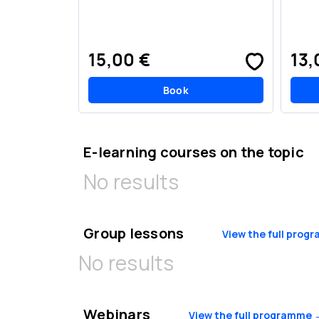
15,00 €
13,
Book
E-learning courses on the topic
No results
Group lessons
View the full pro
No results
Webinars
View the full programme 