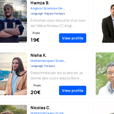
Hamza B.
Anglais | Sciences-De-La-Vie-E...
Language: Anglais Français
Entretien pour discuter d'un suivi
de l'élève Niveau C1 Angl...
From
View profile
19€
Nisha K.
Mathematiques | Sciences-Physi...
Language: Français
Passionnée par les sciences, je
donne des cours depuis 8ans ...
From
View profile
20€
Nicolas C.
Mathematiques | Sciences-Physi...