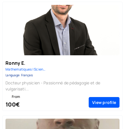
Ronny E.
Mathematiques | Sciences-Physi...
Language: Français
Docteur physicien - Passionné de pédagogie et de
vulgarisati...
From
View profile
100€