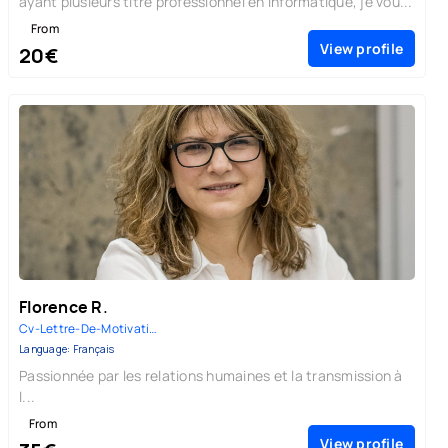
ayant plusieurs titre professionnel en informatique, je vou...
From
View profile
20€
Florence R.
Cv-Lettre-De-Motivation |
Language: Français
Passionnée par les relations humaines et la transmission à
l...
From
View profile