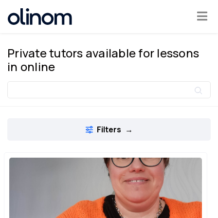
Cookies management panel
Private tutors available for lessons
Become
in
online
a
teacher
Log
in
Filters
→