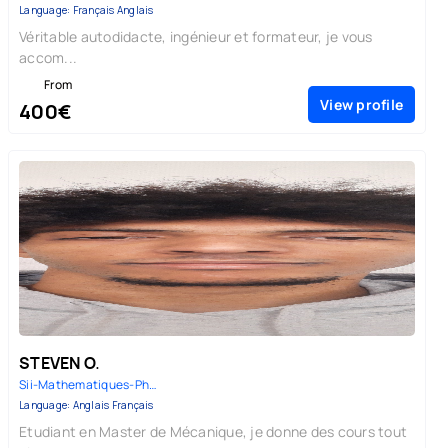
Language: Français Anglais
Véritable autodidacte, ingénieur et formateur, je vous
accom...
From
View profile
400€
STEVEN O.
Sii-Mathematiques-Physique |
Language: Anglais Français
Etudiant en Master de Mécanique, je donne des cours tout