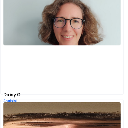
Enseignant en ligne dévoué, passionné par la création
d'expé...
A partir de
Voir le profil
37€
Daisy G.
Anglais |
Langue: Anglais
Professeure d'anglais certifiée depuis 2008. J'ai enseigné e...
A partir de
Voir le profil