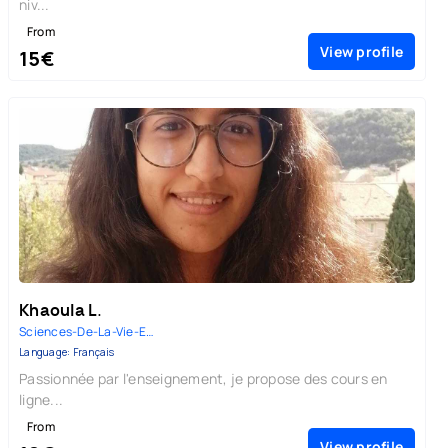
niv...
From
View profile
15€
Khaoula L.
Sciences-De-La-Vie-Et-De-La-Te...
Language: Français
Passionnée par l'enseignement, je propose des cours en
ligne...
From
View profile