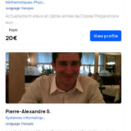
Mathematiques-Physique | Sii-M...
Language: Français
Actuellement élève en 2ème année de Classe Préparatoire
aux ...
From
View profile
20€
Pierre-Alexandre S.
Systemes-Informatiques |
Language: Français