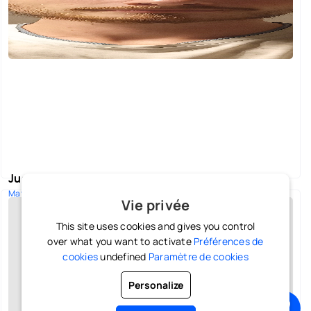
26€
Justin R.
Mathematiques |
Vie privée
Langue: Français
Professeur de Mathématiques collège/lycée
This site uses cookies and gives you control
over what you want to activate
Préférences de
A partir de
cookies
undefined
Paramètre de cookies
Voir le profil
18€
Personalize