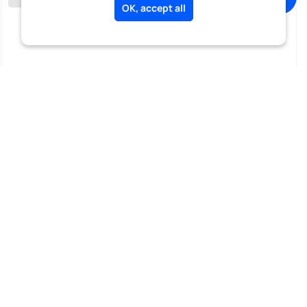
OK, accept all
Jean Pierre A.
Instruments |
Langue: Français
bonjour je vous enseigne la guitare et la mandoline et le so...
A partir de
Voir le profil
32€