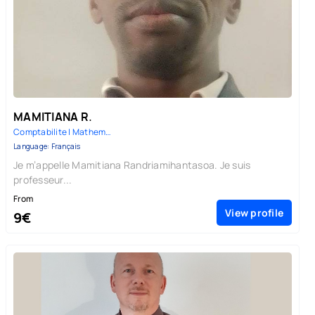
MAMITIANA R.
Comptabilite | Mathematiques |...
Language: Français
Je m’appelle Mamitiana Randriamihantasoa. Je suis
professeur...
From
View profile
9€