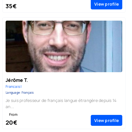
View profile
35€
Jérôme T.
Francais |
Language: Français
Je suis professeur de français langue étrangère depuis 14
an...
From
View profile
20€