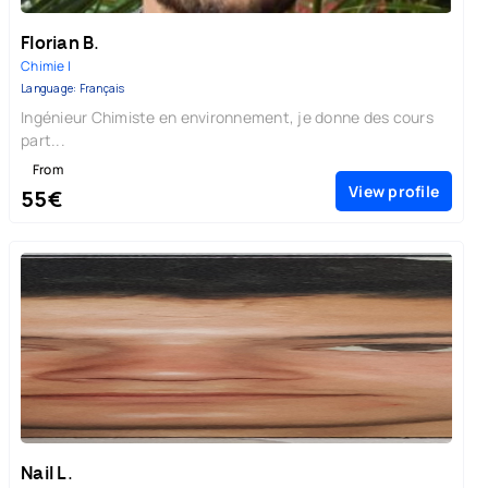
Florian B.
Chimie |
Language: Français
Ingénieur Chimiste en environnement, je donne des cours
part...
From
View profile
55€
Nail L.