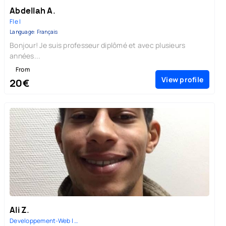
Abdellah A.
Fle |
Language: Français
Bonjour! Je suis professeur diplômé et avec plusieurs
années...
From
View profile
20€
Ali Z.
Developpement-Web | Mathematiq...