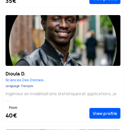
35€
Dioula D.
Sciences-Des-Donnees | Mathema...
Language: Français
Ingénieur en modélisations statistiques et applications, je
...
From
View profile
40€