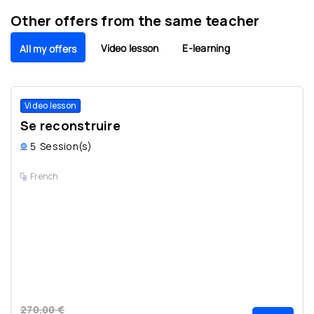
Other offers from the same teacher
Video lesson
E-learning
All my offers
Video lesson
Se reconstruire
5
Session(s)
French
270,00 €