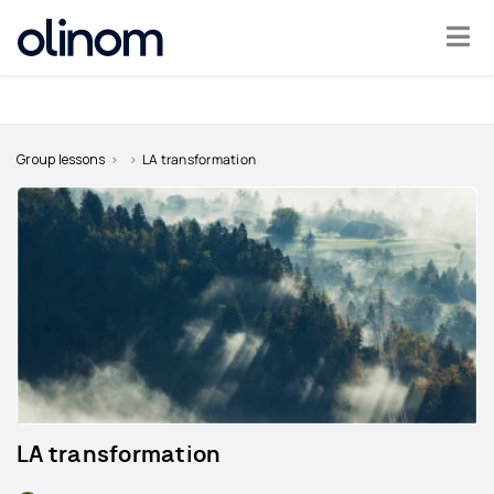
Cookies management panel
Become
a
Group lessons
LA transformation
teacher
Log
in
LA transformation