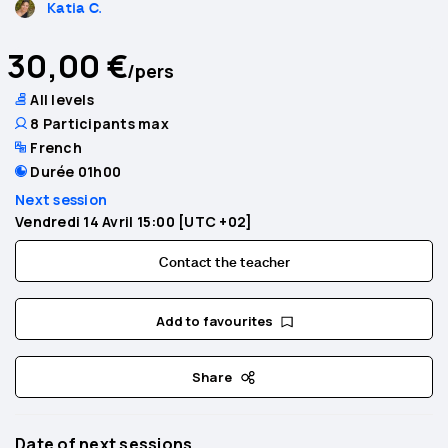
Katia C.
30,00 €
/pers
All levels
8 Participants max
French
Durée 01h00
Next session
Vendredi 14 Avril 15:00 [UTC +02]
Contact the teacher
Add to favourites
Share
Date of next sessions