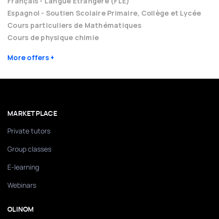
Français - Langue Etrangère (FLE)
Espagnol - Soutien Scolaire Primaire, Collège et Lycée
Cours particuliers de Mathématiques
Cours de physique chimie
More offers
MARKETPLACE
Private tutors
Group classes
E-learning
Webinars
OLINOM