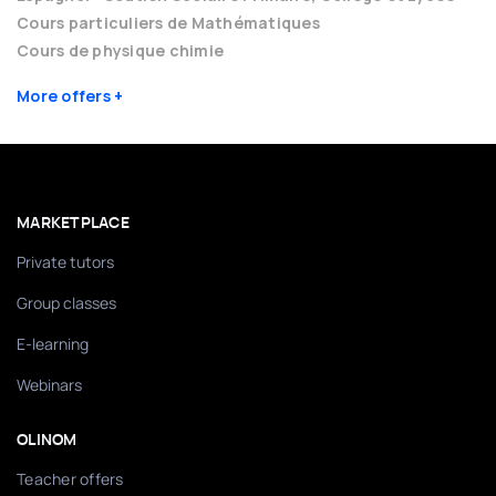
Cours particuliers de Mathématiques
Cours de physique chimie
More offers
MARKETPLACE
Private tutors
Group classes
E-learning
Webinars
OLINOM
Teacher offers