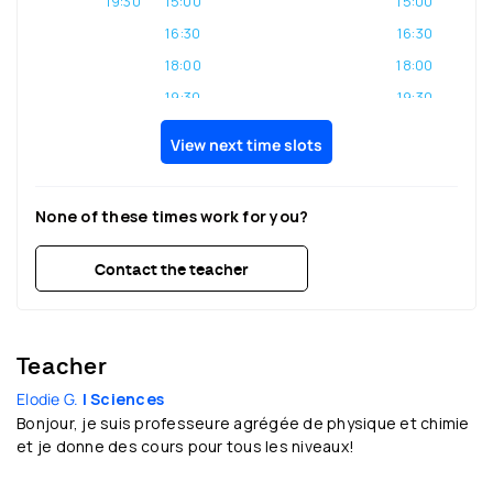
19:30
15:00
15:00
16:30
16:30
18:00
18:00
19:30
19:30
View next time slots
None of these times work for you?
Contact the teacher
Teacher
Elodie G.
| Sciences
Bonjour, je suis professeure agrégée de physique et chimie
et je donne des cours pour tous les niveaux!