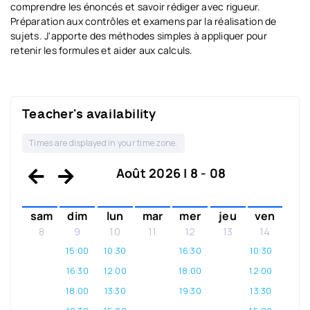
comprendre les énoncés et savoir rédiger avec rigueur.
Préparation aux contrôles et examens par la réalisation de
sujets. J'apporte des méthodes simples à appliquer pour
retenir les formules et aider aux calculs.
Teacher's availability
Times are displayed in your time zone.
Août 2026 | 8 - 08
sam
dim
lun
mar
mer
jeu
ven
8
9
10
11
12
13
14
15:00
10:30
16:30
10:30
16:30
12:00
18:00
12:00
18:00
13:30
19:30
13:30