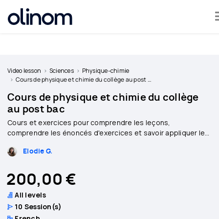
Cookies management panel
Become
a
Video lesson
Sciences
Physique-chimie
teacher
Cours de physique et chimie du collège au post bac
Cours de physique et chimie du collège
Log
au post bac
in
Cours et exercices pour comprendre les leçons,
comprendre les énoncés d'exercices et savoir appliquer les
notions. Méthodes simples pour progresser rapidement.
Elodie G.
200,00 €
All levels
10
Session(s)
French