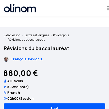
Cookies management panel
Become
a
Video lesson
Lettres et langues
Philosophie
teacher
Révisions du baccalauréat
Révisions du baccalauréat
Log
in
François-Xavier D.
880,00 €
All levels
5
Session(s)
French
02h00
/Session
Book