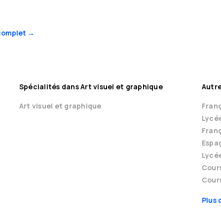
complet →
Spécialités dans Art visuel et graphique
Autre
Art visuel et graphique
Franç
Lycé
Franç
Espag
Lycé
Cour
Cours
Plus 