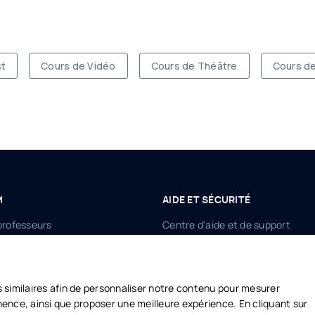
st
Cours de Vidéo
Cours de Théâtre
Cours d
M
AIDE ET SÉCURITÉ
professeurs
Centre d'aide et de support
 Campus
Politique de confidentialité
/
CGV
CGU
 Connect
s similaires afin de personnaliser notre contenu pour mesurer
tinence, ainsi que proposer une meilleure expérience. En cliquant sur