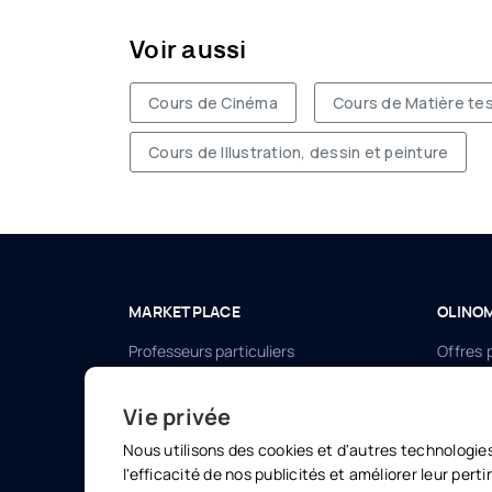
Voir aussi
Cours de Cinéma
Cours de Matière te
Cours de Illustration, dessin et peinture
MARKETPLACE
OLINO
Professeurs particuliers
Offres 
Cours collectifs
Olinom
Vie privée
E-learning
Olinom
Nous utilisons des cookies et d'autres technologie
Webinars
l'efficacité de nos publicités et améliorer leur per