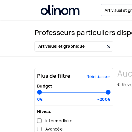
Olinom™ respecte votre vie privée
Professeurs particuliers dis
Devenir
professeur
Se
connecter
Auc
Plus de filtre
Réinitialiser
Reven
Budget
0€
+200€
Niveau
Intermédiaire
Avancée