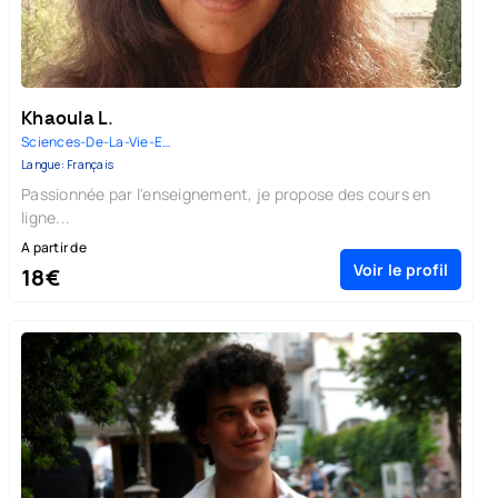
Khaoula L.
Sciences-De-La-Vie-Et-De-La-Te...
Langue: Français
Passionnée par l'enseignement, je propose des cours en
ligne...
A partir de
Voir le profil
18€