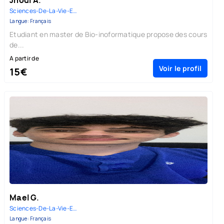
Jhodi A.
Sciences-De-La-Vie-Et-De-La-Te...
Langue: Français
Etudiant en master de Bio-inoformatique propose des cours
de...
A partir de
Voir le profil
15€
Mael G.
Sciences-De-La-Vie-Et-De-La-Te...
Langue: Français