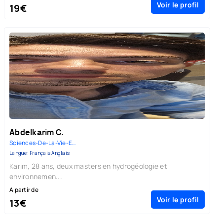
Voir le profil
19€
Abdelkarim C.
Sciences-De-La-Vie-Et-De-La-Te...
Langue: Français Anglais
Karim, 28 ans, deux masters en hydrogéologie et
environnemen...
A partir de
Voir le profil
13€