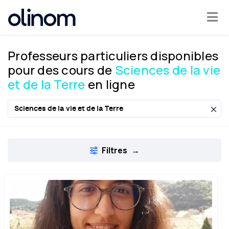
Olinom™ respecte votre vie privée
Professeurs particuliers disponibles
Devenir
pour des cours de
Sciences de la vie
professeur
et de la Terre
en ligne
Se
connecter
Filtres
→