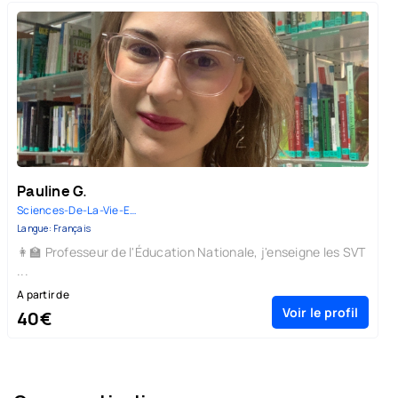
Pauline G.
Sciences-De-La-Vie-Et-De-La-Te...
Langue: Français
👩‍🏫 Professeur de l'Éducation Nationale, j'enseigne les SVT
...
A partir de
Voir le profil
40€