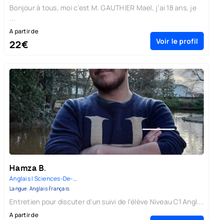
Bonjour à tous, moi c’est M. GAUTHIER Mael, j’ai 18 ans, je
...
A partir de
Voir le profil
22€
Hamza B.
Anglais | Sciences-De-La-Vie-E...
Langue: Anglais Français
Entretien pour discuter d'un suivi de l'élève Niveau C1 Angl...
A partir de