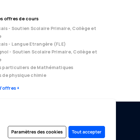
s offres de cours
ais - Soutien Scolaire Primaire, Collège et
e
ais - Langue Etrangère (FLE)
nol - Soutien Scolaire Primaire, Collège et
e
s particuliers de Mathématiques
 de physique chimie
d'offres
EDUCATION SANS FRONTIÈRES
Paramètres des cookies
Tout accepter
Devenir Enseignant