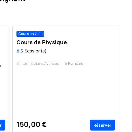
Cours en visio
Co
Cours de Physique
C
5
Session(s)
Co
Intermédiaire,Avancée
Français
n,
co
ap
pr
150,00 €
1
r
Réserver