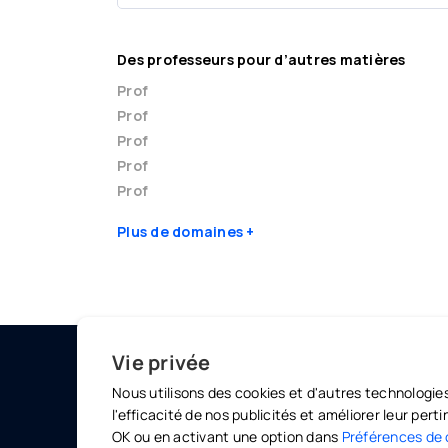
Des professeurs pour d’autres matières
Prof
Prof
Prof
Prof
Prof
Plus de domaines
Vie privée
Nous utilisons des cookies et d'autres technologie
MARKETPLACE
OLINO
l'efficacité de nos publicités et améliorer leur per
Professeurs particuliers
Offres 
OK ou en activant une option dans
Préférences de