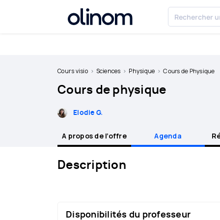
Olinom™ respecte votre vie privée
Devenir
professeur
Cours visio
Sciences
Physique
Cours de Physique
Cours de physique
Se
connecter
Elodie G.
A propos de l’offre
Agenda
Ré
Description
Disponibilités du professeur