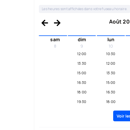
Les heures sont affichées dans votre fuseau horaire.
Août 202
sam
dim
lun
8
9
10
12:00
10:30
13:30
12:00
15:00
13:30
16:30
15:00
18:00
16:30
19:30
18:00
19:30
Voir l