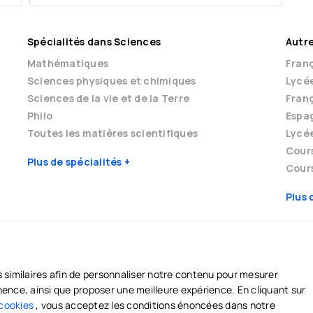
Spécialités dans Sciences
Autre
Mathématiques
Franç
Sciences physiques et chimiques
Lycé
Sciences de la vie et de la Terre
Franç
Philo
Espag
Toutes les matières scientifiques
Lycé
Cour
Plus de spécialités
Cours
Plus 
s similaires afin de personnaliser notre contenu pour mesurer
M
AIDE ET SÉCURITÉ
tinence, ainsi que proposer une meilleure expérience. En cliquant sur
professeurs
Centre d'aide et de support
 cookies
, vous acceptez les conditions énoncées dans notre