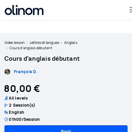
Cookies management panel
Become
a
Video lesson
Lettres et langues
Anglais
teacher
Cours d'anglais débutant
Cours d'anglais débutant
Log
in
François D.
80,00 €
All levels
2
Session(s)
English
01h00
/Session
Book