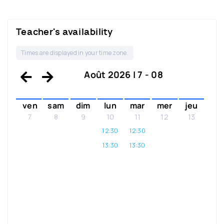
Teacher's availability
Times are displayed in your time zone.
Août 2026 | 7 - 08
ven
sam
dim
lun
mar
mer
jeu
7
8
9
10
11
12
13
12:30
12:30
13:30
13:30