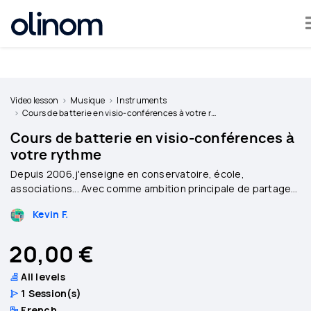
Cookies management panel
Become
a
Video lesson
Musique
Instruments
teacher
Cours de batterie en visio-conférences à votre rythme
Cours de batterie en visio-conférences à
Log
votre rythme
in
Depuis 2006,j'enseigne en conservatoire, école,
associations... Avec comme ambition principale de partager
ma passion.
Kevin F.
Mes formules sont adaptés aux besoins de chaques élèves
avec ludisme.
20,00 €
All levels
1
Session(s)
French