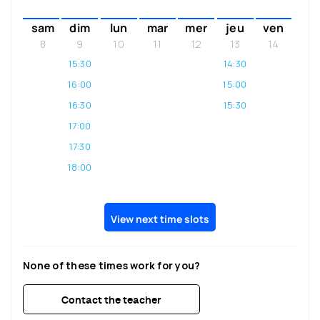
sam
dim
lun
mar
mer
jeu
ven
8
9
10
11
12
13
14
15:30
14:30
16:00
15:00
16:30
15:30
17:00
17:30
18:00
View next time slots
None of these times work for you?
Contact the teacher