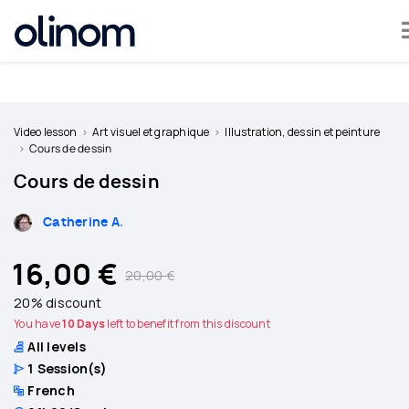
Cookies management panel
Become
a
Video lesson
Art visuel et graphique
Illustration, dessin et peinture
teacher
Cours de dessin
Cours de dessin
Log
in
Catherine A.
16,00 €
20,00 €
20% discount
You have
10 Days
left to benefit from this discount
All levels
1
Session(s)
French