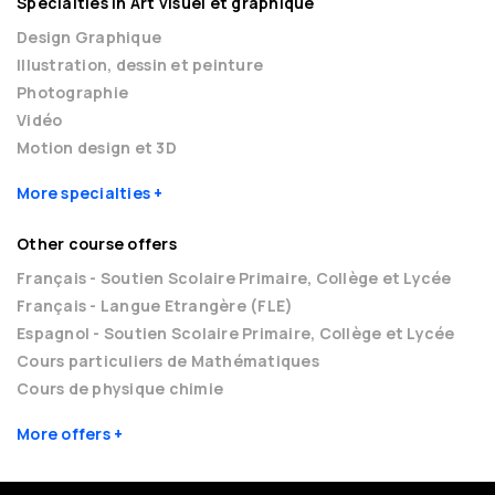
Specialties in Art visuel et graphique
Design Graphique
Illustration, dessin et peinture
Photographie
Vidéo
Motion design et 3D
More specialties
Other course offers
Français - Soutien Scolaire Primaire, Collège et Lycée
Français - Langue Etrangère (FLE)
Espagnol - Soutien Scolaire Primaire, Collège et Lycée
Cours particuliers de Mathématiques
Cours de physique chimie
More offers