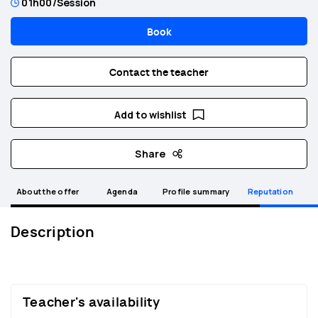
01h00
/Session
Book
Contact the teacher
Add to wishlist
Share
About the offer
Agenda
Profile summary
Reputation
Description
Teacher's availability