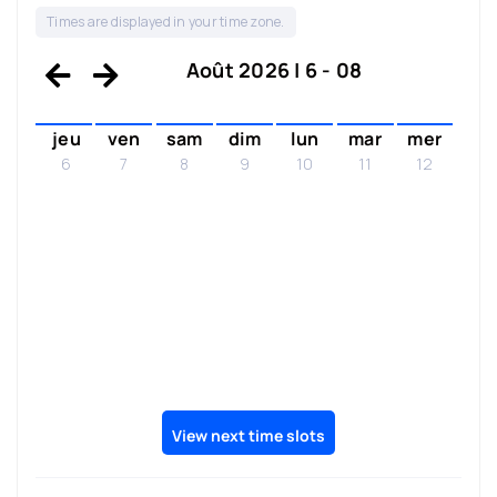
Times are displayed in your time zone.
Août 2026 | 6 - 08
jeu
ven
sam
dim
lun
mar
mer
6
7
8
9
10
11
12
View next time slots