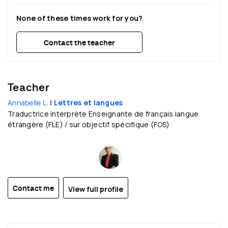
20:30
20:30
20:30
20:30
20:30
None of these times work for you?
21:30
21:30
21:30
21:30
21:30
Contact the teacher
Teacher
Annabelle L.
| Lettres et langues
Traductrice interprète Enseignante de français langue
étrangère (FLE) / sur objectif spécifique (FOS)
View full profile
Contact me