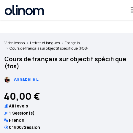
Cookies management panel
Become
a
Video lesson
Lettres et langues
Français
teacher
Cours de français sur objectif spécifique (FOS)
Cours de français sur objectif spécifique
Log
(fos)
in
Annabelle L.
40,00 €
All levels
1
Session(s)
French
01h00
/Session