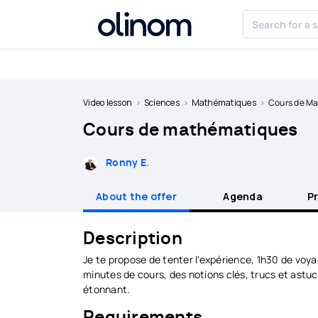
Cookies management panel
Become
a
Video lesson
Sciences
Mathématiques
Cours de M
teacher
Cours de mathématiques
Log
in
Ronny E.
About the offer
Agenda
P
Description
Je te propose de tenter l'expérience, 1h30 de vo
minutes de cours, des notions clés, trucs et ast
étonnant.
Requirements