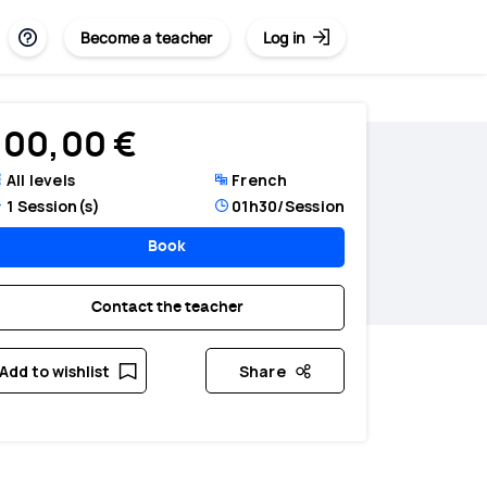
Become a teacher
Log in
100,00 €
All levels
French
1
Session(s)
01h30
/Session
Book
Contact the teacher
Add to wishlist
Share