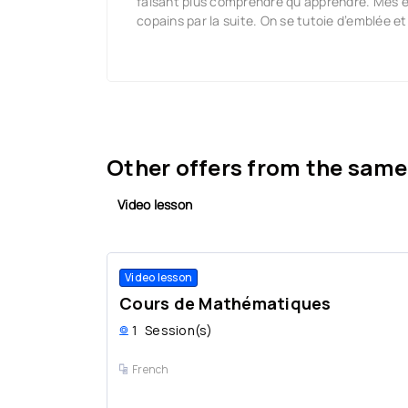
faisant plus comprendre qu'apprendre. Mes 
copains par la suite. On se tutoie d’emblée et
Other offers from the same
Video lesson
Video lesson
Cours de Mathématiques
1
Session(s)
French