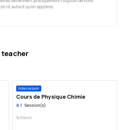
élèves deviennent pratiquement toujours de bons
 on rit autant qu'on apprend.
 teacher
Video lesson
Cours de Physique Chimie
1
Session(s)
French