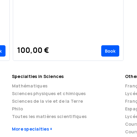
100,00 €
k
Book
Specialties in Sciences
Other
Mathématiques
Franç
Sciences physiques et chimiques
Lycé
Sciences de la vie et de la Terre
Franç
Philo
Espag
Toutes les matières scientifiques
Lycé
Cour
More specialties
Cours