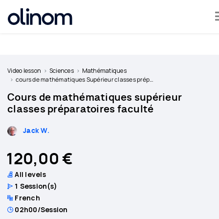
Cookies management panel
Become
a
Video lesson
Sciences
Mathématiques
teacher
cours de mathématiques Supérieur classes préparatoires faculté
Cours de mathématiques supérieur
Log
classes préparatoires faculté
in
Jack W.
120,00 €
All levels
1
Session(s)
French
02h00
/Session