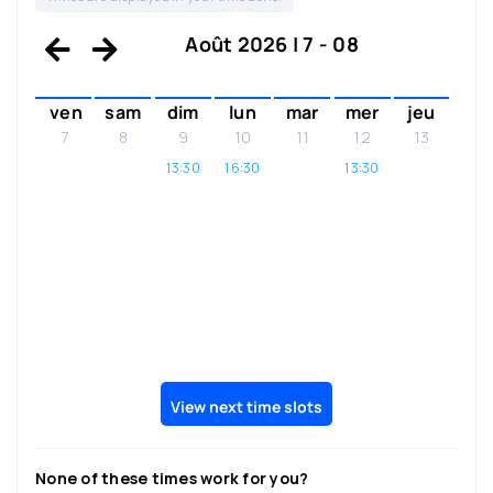
Août 2026 | 7 - 08
ven
sam
dim
lun
mar
mer
jeu
7
8
9
10
11
12
13
13:30
16:30
13:30
View next time slots
None of these times work for you?