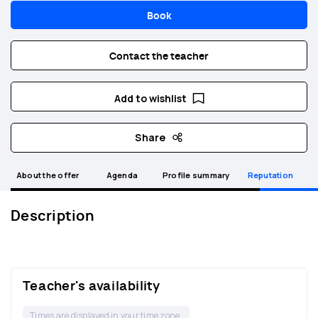
Book
Contact the teacher
Add to wishlist
Share
About the offer
Agenda
Profile summary
Reputation
Description
Teacher's availability
Times are displayed in your time zone.