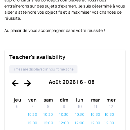
entraînerons sur des sujets d'examen. Je suis déterminé à vous
aider à atteindre vos objectifs et à maximiser vos chances de
réussite.
Au plaisir de vous accompagner dans votre réussite !
Teacher's availability
Times are displayed in your time zone.
Août 2026 | 6 - 08
jeu
ven
sam
dim
lun
mar
mer
6
7
8
9
10
11
12
10:30
10:30
10:30
10:30
10:30
10:30
12:00
12:00
12:00
12:00
12:00
12:00