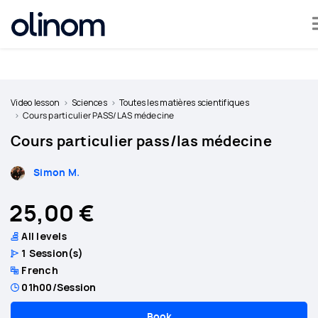
Cookies management panel
Become
a
Video lesson
Sciences
Toutes les matières scientifiques
teacher
Cours particulier PASS/LAS médecine
Cours particulier pass/las médecine
Log
in
Simon M.
25,00 €
All levels
1
Session(s)
French
01h00
/Session
Book