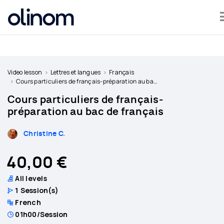
Cookies management panel
Become
a
Video lesson
Lettres et langues
Français
teacher
Cours particuliers de français-préparation au bac de français
Cours particuliers de français-
Log
préparation au bac de français
in
Christine C.
40,00 €
All levels
1
Session(s)
French
01h00
/Session