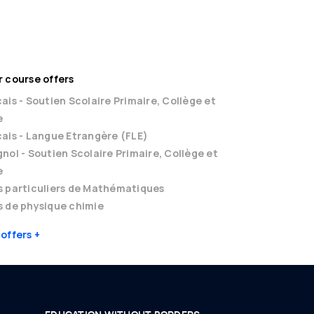
 course offers
ais - Soutien Scolaire Primaire, Collège et
e
ais - Langue Etrangère (FLE)
nol - Soutien Scolaire Primaire, Collège et
e
s particuliers de Mathématiques
 de physique chimie
 offers