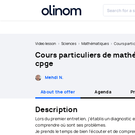
Cookies management panel
Become
a
Video lesson
Sciences
Mathématiques
Cours particulie
teacher
Cours particuliers de mathé
Log
cpge
in
Mehdi N.
About the offer
Agenda
P
Description
Lors du premier entretien, j'établis un diagnostic 
comprendre où sont ses problèmes.
Je prends le temps de bien l'écouter et de compren