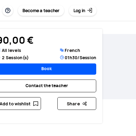
Become a teacher
Log in
90,00 €
All levels
French
2
Session(s)
01h30
/Session
Book
Contact the teacher
Add to wishlist
Share