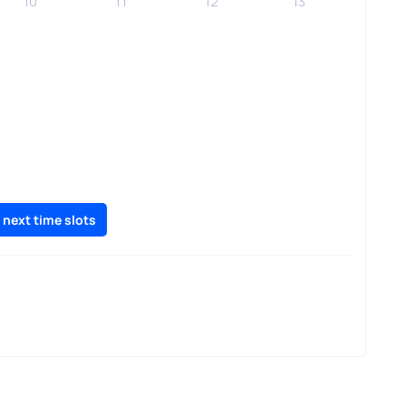
10
11
12
13
 next time slots