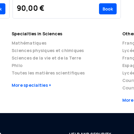
90,00 €
k
Book
Specialties in Sciences
Other
Mathématiques
Franç
Sciences physiques et chimiques
Lycé
Sciences de la vie et de la Terre
Franç
Philo
Espag
Toutes les matières scientifiques
Lycé
Cour
More specialties
Cours
More