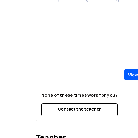
7
8
9
View
None of these times work for you?
Contact the teacher
Teacher