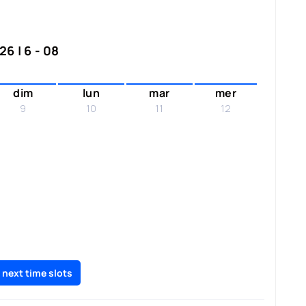
6 | 6 - 08
dim
lun
mar
mer
9
10
11
12
 next time slots