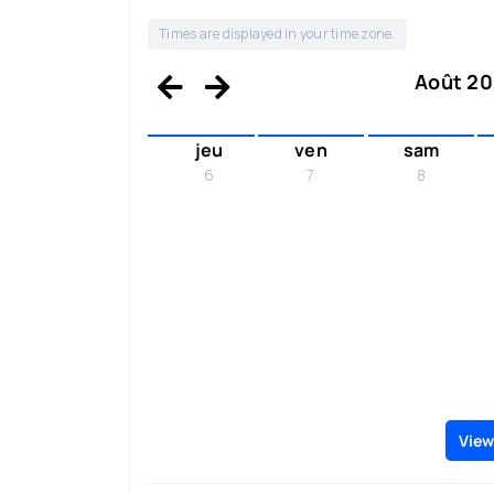
Times are displayed in your time zone.
Août 202
jeu
ven
sam
6
7
8
View