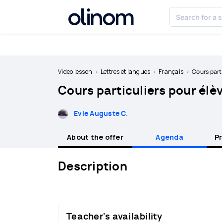
Cookies management panel
Become
a
Video lesson
Lettres et langues
Français
Cours parti
teacher
Cours particuliers pour élèv
Log
in
Evle Auguste C.
About the offer
Agenda
P
Description
Teacher's availability