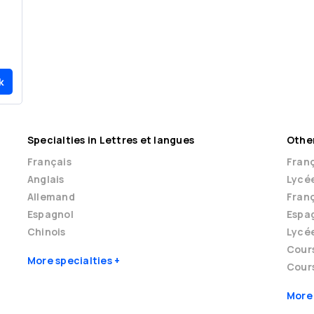
k
Specialties in Lettres et langues
Other
Français
Franç
Anglais
Lycé
Allemand
Franç
Espagnol
Espag
Chinois
Lycé
Cour
More specialties
Cours
More