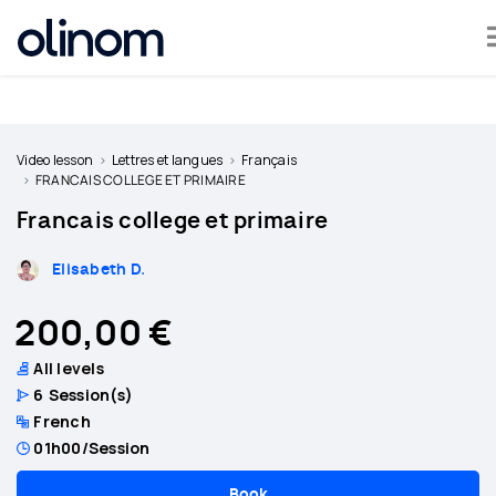
Cookies management panel
Become
a
Video lesson
Lettres et langues
Français
teacher
FRANCAIS COLLEGE ET PRIMAIRE
Francais college et primaire
Log
in
Elisabeth D.
200,00 €
All levels
6
Session(s)
French
01h00
/Session
Book