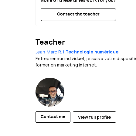
None of these times work for you?
Contact the teacher
Teacher
Jean-Marc R.
| Technologie numérique
Entrepreneur individuel, je suis à votre disposit
former en marketing internet.
View full profile
Contact me