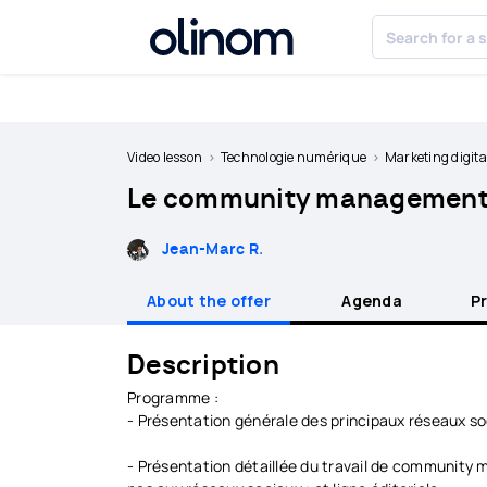
Cookies management panel
Become
a
Video lesson
Technologie numérique
Marketing digita
teacher
Le community management 
Log
in
Jean-Marc R.
About the offer
Agenda
P
Description
Programme :
- Présentation générale des principaux réseaux soc
- Présentation détaillée du travail de community