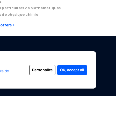
e
s particuliers de Mathématiques
 de physique chimie
 offers
EDUCATION WITHOUT BORDERS
Become a Teacher
Personalize
OK, accept all
re de
Sign up as a student
Log in