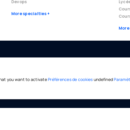
Devops
Lycé
Cour
More specialties
Cours
More
M
HELP AND SECURITY
 offers
Help and support center
what you want to activate
Préférences de cookies
undefined
Paramèt
 Campus
Privacy policy
/
CGV
CGU
 Connect
2023-2026 Olinom ©. Enseigner et apprendre librement