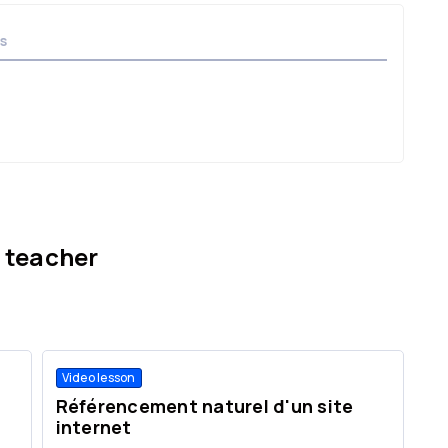
s
 teacher
Video lesson
Vi
Référencement naturel d'un site
L
internet
(l