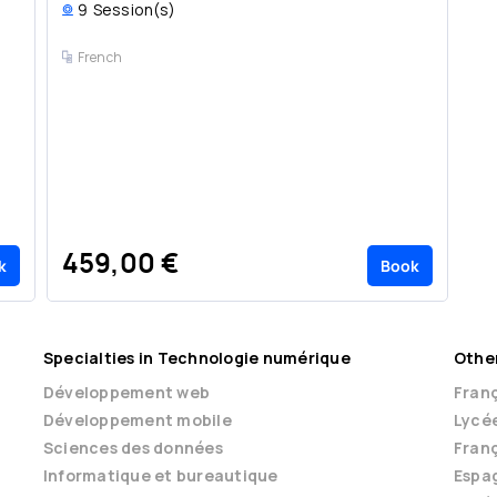
9
Session(s)
French
459,00 €
6
k
Book
Specialties in Technologie numérique
Other
Développement web
Franç
Développement mobile
Lycé
Sciences des données
Franç
Informatique et bureautique
Espag