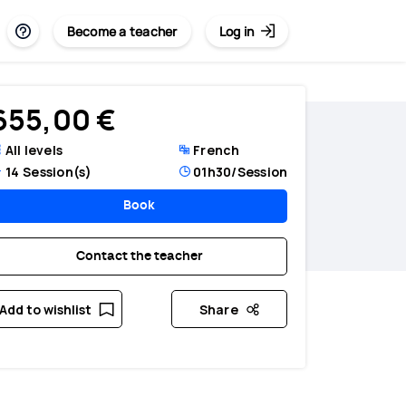
Become a teacher
Log in
655,00 €
All levels
French
14
Session(s)
01h30
/Session
Book
Contact the teacher
Add to wishlist
Share