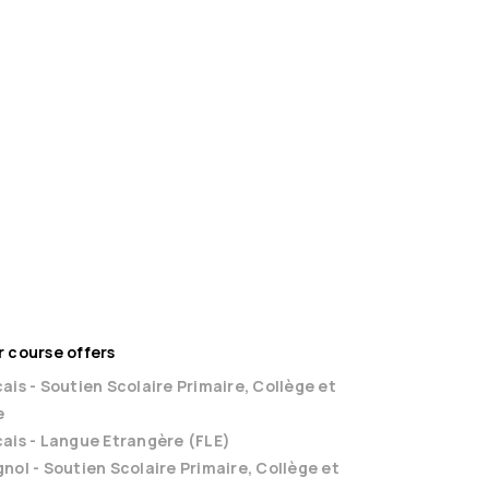
14
Session(s)
French
French
55,00 €
459,00 
Book
 course offers
ais - Soutien Scolaire Primaire, Collège et
e
ais - Langue Etrangère (FLE)
nol - Soutien Scolaire Primaire, Collège et