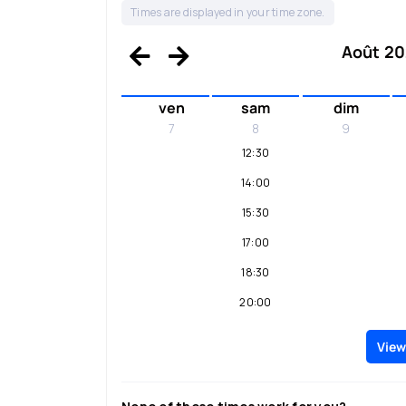
Times are displayed in your time zone.
Août 202
ven
sam
dim
7
8
9
12:30
14:00
15:30
17:00
18:30
20:00
21:30
View
23:00