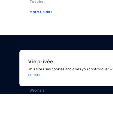
Teacher
More fields
MARKETPLACE
OLINO
Vie privée
Private tutors
Teacher
This site uses cookies and gives you control over 
Group classes
Olinom
cookies
E-learning
Olinom
Webinars