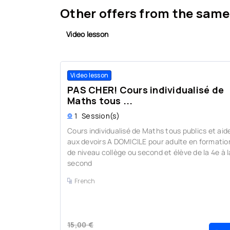
Other offers from the same
Video lesson
Video lesson
PAS CHER! Cours individualisé de
Maths tous ...
1
Session(s)
Cours individualisé de Maths tous publics et aid
aux devoirs A DOMICILE pour adulte en formatio
de niveau collège ou second et élève de la 4e à l
second
French
15,00 €