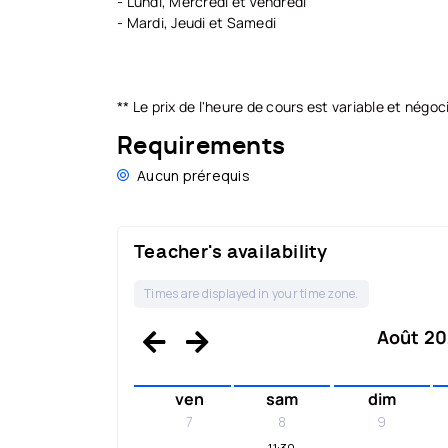
- Lundi, Mercredi et Vendredi
- Mardi, Jeudi et Samedi
** Le prix de l'heure de cours est variable et négo
Requirements
Aucun prérequis
Teacher's availability
Times are displayed in your time zone.
Août 202
ven
sam
dim
7
8
9