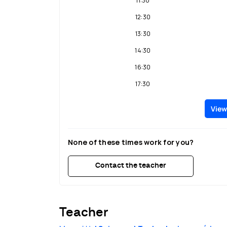
11:30
12:30
13:30
14:30
16:30
17:30
18:30
View
19:30
20:30
None of these times work for you?
21:30
Contact the teacher
Teacher