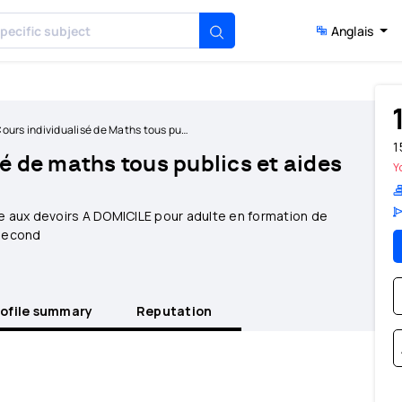
Anglais
1
dividualisé de Maths tous publics et aides aux devoirs
1
sé de maths tous publics et aides
Y
de aux devoirs A DOMICILE pour adulte en formation de
 second
rofile summary
Reputation