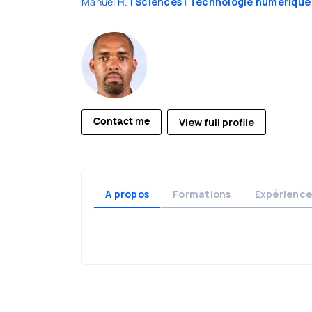
Manuel H.
| Sciences
| Technologie numérique
View full profile
Contact me
A propos
Formations
Expérience