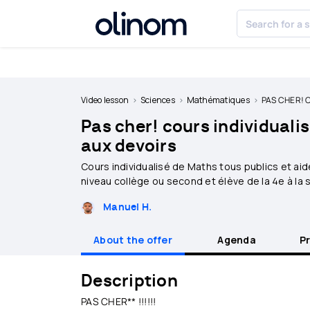
Cookies management panel
Become
a
Video lesson
Sciences
Mathématiques
PAS CHER! Cours in
teacher
Pas cher! cours individuali
Log
aux devoirs
in
Cours individualisé de Maths tous publics et ai
niveau collège ou second et élève de la 4e à la
Manuel H.
About the offer
Agenda
P
Description
PAS CHER** !!!!!!