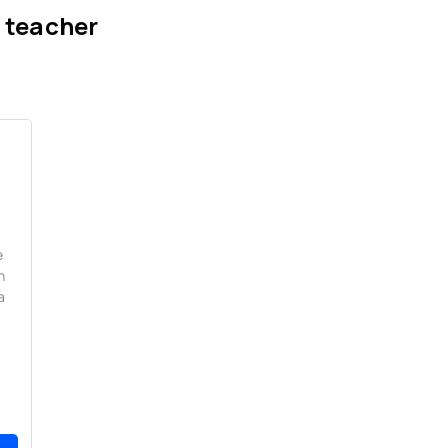
 teacher
e
n
a