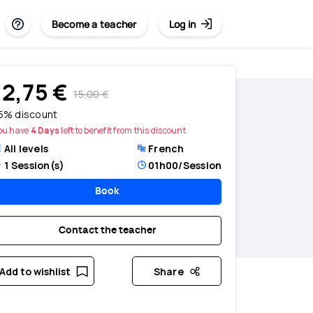
Become a teacher
Log in
2,75 €
15,00 €
5% discount
ou have
4 Days
left to benefit from this discount
All levels
French
1
Session(s)
01h00
/Session
Book
Contact the teacher
Add to wishlist
Share