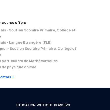
 course offers
ais - Soutien Scolaire Primaire, Collège et
e
ais - Langue Etrangère (FLE)
nol - Soutien Scolaire Primaire, Collège et
e
s particuliers de Mathématiques
 de physique chimie
 offers
EDUCATION WITHOUT BORDERS