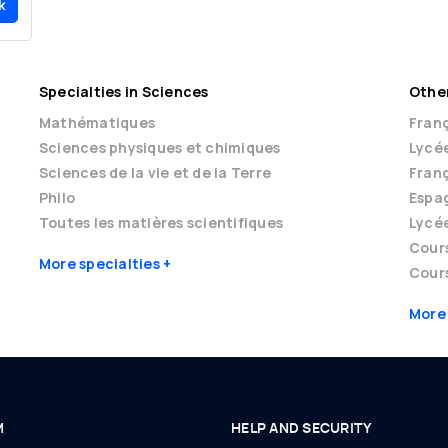
k
Specialties in Sciences
Other
Mathématiques
Franç
Sciences physiques et chimiques
Lycé
Sciences de la vie et de la Terre
Franç
Philo
Espag
Toutes les matières scientifiques
Lycé
Cour
More specialties
Cours
More
M
HELP AND SECURITY