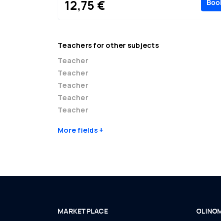
Boo
12,75 €
Teachers for other subjects
Teacher
Teacher
Teacher
Teacher
Teacher
More fields
MARKETPLACE
OLINO