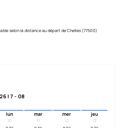
ciable selon la distance au départ de Chelles (77500)
6 | 7 - 08
lun
mar
mer
jeu
10
11
12
13