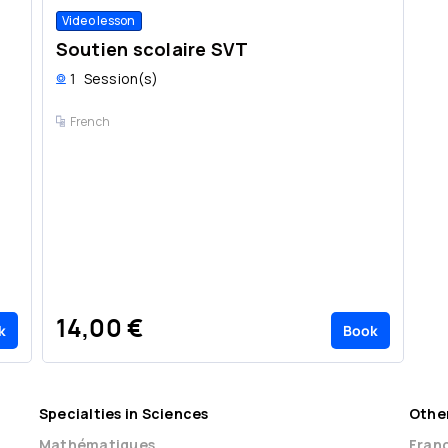
Video lesson
Vi
Soutien scolaire SVT
S
1
Session(s)
1
French
14,00 €
1
k
Book
Specialties in Sciences
Other
Mathématiques
Franç