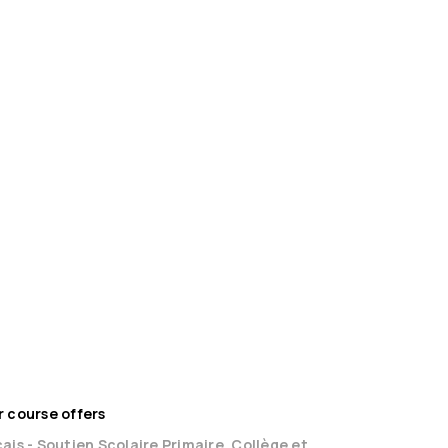
deo lesson
outien mathématiques
Session(s)
French
0,00 €
Book
 course offers
ais - Soutien Scolaire Primaire, Collège et