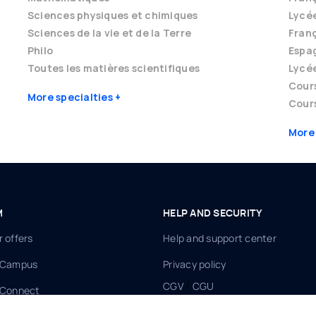
Sciences physiques et chimiques
Lycé
Sciences de la vie et de la Terre
Franç
Philo
Espag
Toutes les matières scientifiques
Lycé
Cour
More specialties
Cours
More
M
HELP AND SECURITY
 offers
Help and support center
 Campus
Privacy policy
/
CGV
CGU
 Connect