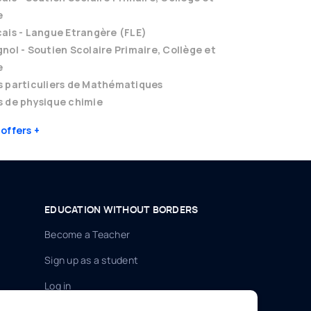
e
ais - Langue Etrangère (FLE)
nol - Soutien Scolaire Primaire, Collège et
e
s particuliers de Mathématiques
 de physique chimie
 offers
EDUCATION WITHOUT BORDERS
Become a Teacher
Sign up as a student
Log in