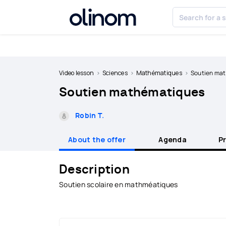
Cookies management panel
Become
a
Video lesson
Sciences
Mathématiques
Soutien ma
teacher
Soutien mathématiques
Log
in
Robin T.
About the offer
Agenda
P
Description
Soutien scolaire en mathméatiques