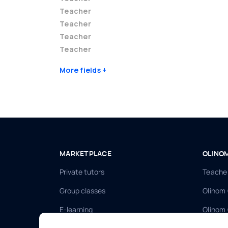
Teacher
Teacher
Teacher
Teacher
More fields
MARKETPLACE
OLINO
Private tutors
Teacher
Group classes
Olinom
E-learning
Olinom