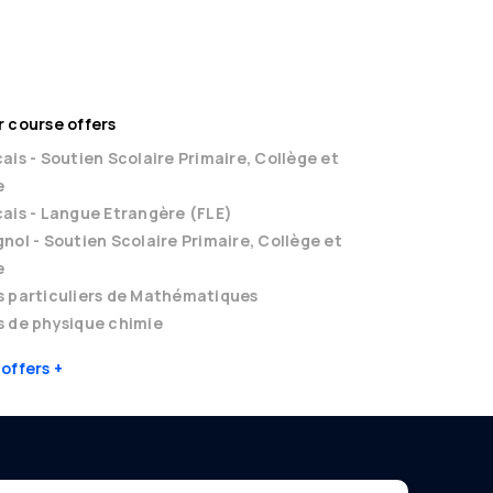
3,00 €
Book
 course offers
ais - Soutien Scolaire Primaire, Collège et
e
ais - Langue Etrangère (FLE)
nol - Soutien Scolaire Primaire, Collège et
e
s particuliers de Mathématiques
 de physique chimie
 offers