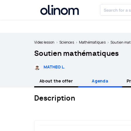
Cookies management panel
Become
a
Video lesson
Sciences
Mathématiques
Soutien ma
teacher
Soutien mathématiques
Log
in
MATHEO L.
About the offer
Agenda
P
Description