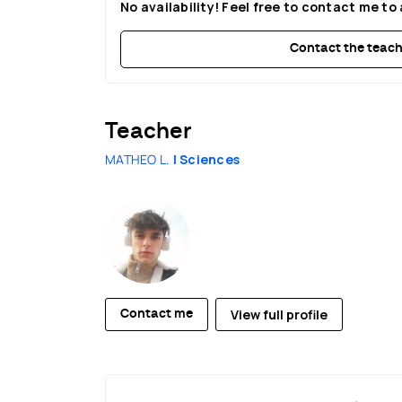
No availability! Feel free to contact me to 
Contact the teach
Teacher
MATHEO L.
| Sciences
View full profile
Contact me