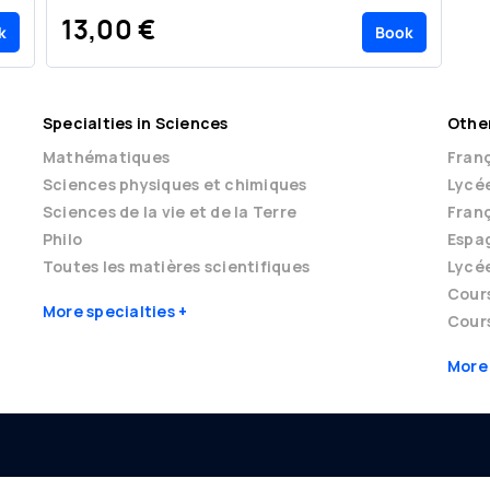
13,00 €
1
k
Book
Specialties in Sciences
Other
Mathématiques
Franç
Sciences physiques et chimiques
Lycé
Sciences de la vie et de la Terre
Franç
Philo
Espag
Toutes les matières scientifiques
Lycé
Cour
More specialties
Cours
More