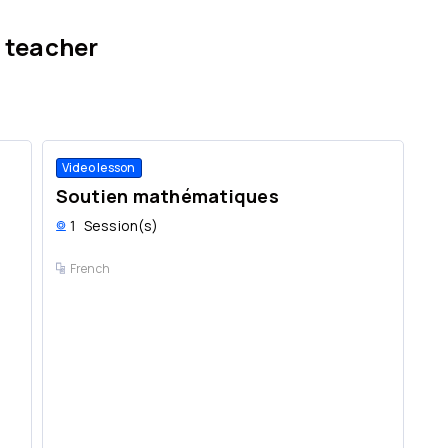
 teacher
Video lesson
Vi
Soutien mathématiques
So
1
Session(s)
1
French