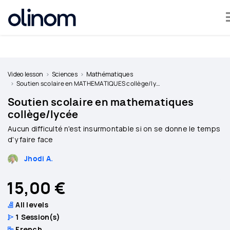
Cookies management panel
Become
a
Video lesson
Sciences
Mathématiques
teacher
Soutien scolaire en MATHEMATIQUES collège/lycée
Soutien scolaire en mathematiques
Log
collège/lycée
in
Aucun difficulté n'est insurmontable si on se donne le temps
d'y faire face
Jhodi A.
15,00 €
All levels
1
Session(s)
French