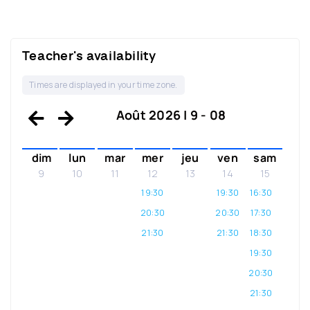
Teacher's availability
Times are displayed in your time zone.
Août 2026 | 9 - 08
dim
lun
mar
mer
jeu
ven
sam
9
10
11
12
13
14
15
19:30
19:30
16:30
20:30
20:30
17:30
21:30
21:30
18:30
19:30
20:30
21:30