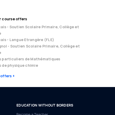
 course offers
ais - Soutien Scolaire Primaire, Collège et
e
ais - Langue Etrangère (FLE)
nol - Soutien Scolaire Primaire, Collège et
e
s particuliers de Mathématiques
 de physique chimie
 offers
EDUCATION WITHOUT BORDERS
Become a Teacher