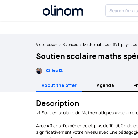
Cookies management panel
Become
a
Video lesson
Sciences
Mathématiques, SVT, physique
teacher
Soutien scolaire maths spéc
Log
in
Gilles D.
About the offer
Agenda
P
Description
📐 Soutien scolaire de Mathématiques avec un prof
Avec 40 ans d’expérience et plus de 10.000h de co
significativement votre niveau avec une pédagog