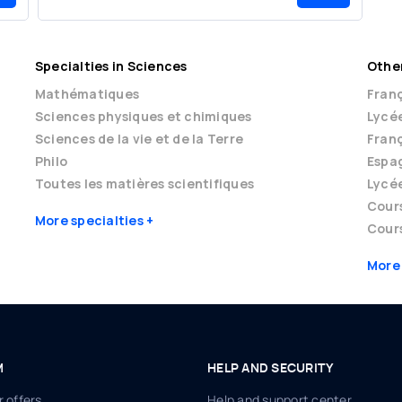
Specialties in Sciences
Other
Mathématiques
Franç
Sciences physiques et chimiques
Lycé
Sciences de la vie et de la Terre
Franç
Philo
Espag
Toutes les matières scientifiques
Lycé
Cour
More specialties
Cours
More
M
HELP AND SECURITY
 offers
Help and support center