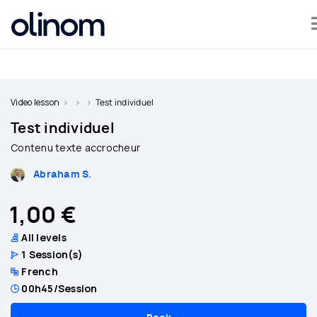
Cookies management panel
Become
a
Video lesson
Test individuel
teacher
Test individuel
Contenu texte accrocheur
Log
in
Abraham S.
1,00 €
All levels
1
Session(s)
French
00h45
/Session