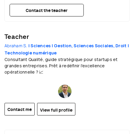
18:45
18:45
18:45
18:45
Contact the teacher
19:30
19:30
19:30
19:30
20:15
20:15
20:15
20:15
21:00
21:00
21:00
21:00
Teacher
21:45
21:45
21:45
21:45
Abraham S.
| Sciences
| Gestion, Sciences Sociales, Droit
|
22:30
22:30
22:30
22:30
Technologie numérique
Consultant Qualité, guide stratégique pour startups et
grandes entreprises. Prêt à redéfinir l'excellence
opérationnelle ? 📈
View full profile
Contact me