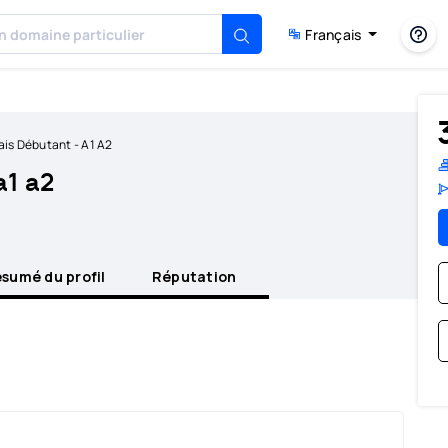
Français
ais Débutant - A1 A2
a1 a2
sumé du profil
Réputation