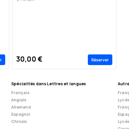
30,00 €
r
Réserver
Spécialités dans Lettres et langues
Autre
Français
Franç
Anglais
Lycé
Allemand
Franç
Espagnol
Espag
Chinois
Lycé
Cour