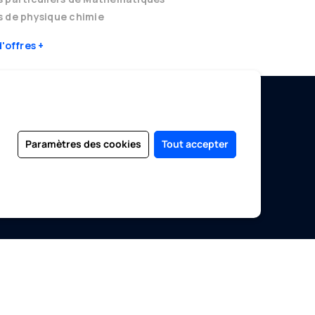
 de physique chimie
d'offres
EDUCATION SANS FRONTIÈRES
Paramètres des cookies
Tout accepter
Devenir Enseignant
S'inscrire en tant qu'étudiant
Se connecter