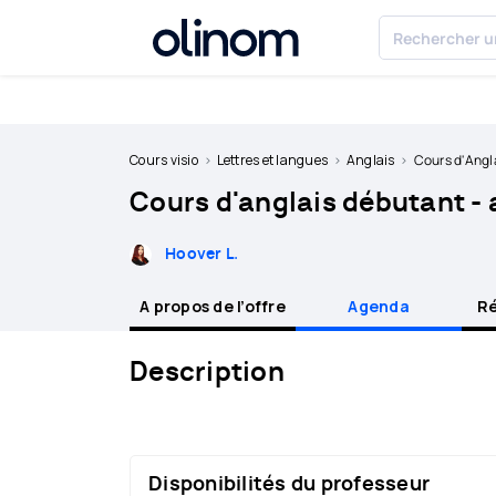
Olinom™ respecte votre vie privée
Devenir
professeur
Cours visio
Lettres et langues
Anglais
Cours d'Angl
Cours d'anglais débutant - 
Se
connecter
Hoover L.
A propos de l’offre
Agenda
Ré
Description
Disponibilités du professeur