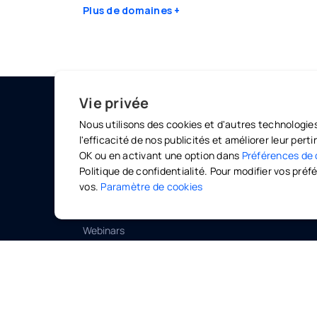
Plus de domaines
Vie privée
Nous utilisons des cookies et d'autres technologie
MARKETPLACE
OLINO
l'efficacité de nos publicités et améliorer leur per
Professeurs particuliers
Offres 
OK ou en activant une option dans
Préférences de
Politique de confidentialité. Pour modifier vos pr
Cours collectifs
Olinom
vos.
Paramètre de cookies
E-learning
Olinom
Webinars