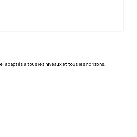
21:30
21:30
21:30
21:30
, adaptés à tous les niveaux et tous les horizons.