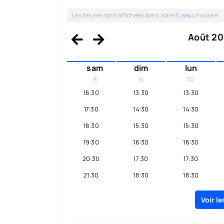
Les heures sont affichées dans votre fuseau horaire.
Août 202
sam
dim
lun
8
9
10
16:30
13:30
13:30
17:30
14:30
14:30
18:30
15:30
15:30
19:30
16:30
16:30
20:30
17:30
17:30
21:30
18:30
18:30
19:30
19:30
Voir l
20:30
20:30