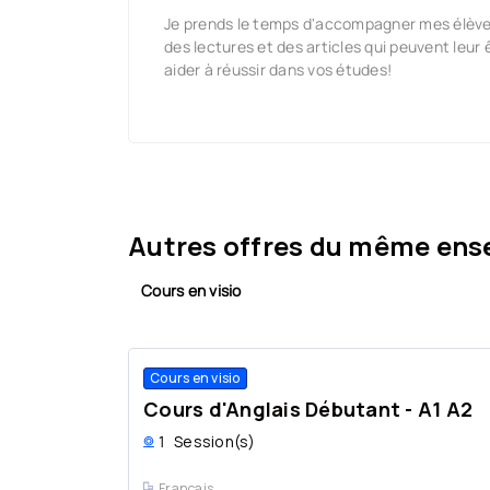
Je prends le temps d'accompagner mes élèves 
des lectures et des articles qui peuvent leur 
aider à réussir dans vos études!
Autres offres du même ens
Cours en visio
Cours en visio
Cours d'Anglais Débutant - A1 A2
1
Session(s)
Français