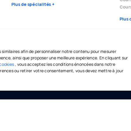
Plus de spécialités
Cours
Plus 
s similaires afin de personnaliser notre contenu pour mesurer
M
AIDE ET SÉCURITÉ
tinence, ainsi que proposer une meilleure expérience. En cliquant sur
professeurs
Centre d'aide et de support
 cookies
, vous acceptez les conditions énoncées dans notre
éférences ou retirer votre consentement, vous devez mettre à jour
 Campus
Politique de confidentialité
/
CGV
CGU
 Connect
2023-2026 Olinom ©. Enseigner et apprendre librement