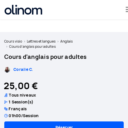
Olinom™ respecte votre vie privée
Devenir
professeur
Cours visio
Lettres et langues
Anglais
Cours d'anglais pour adultes
Se
Cours d'anglais pour adultes
connecter
Coralie C.
25,00 €
Tous niveaux
1
Session(s)
Français
01h00
/Session
Réserver