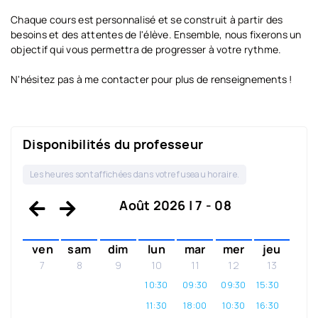
Chaque cours est personnalisé et se construit à partir des
besoins et des attentes de l'élève. Ensemble, nous fixerons un
objectif qui vous permettra de progresser à votre rythme.
N'hésitez pas à me contacter pour plus de renseignements !
Disponibilités du professeur
Les heures sont affichées dans votre fuseau horaire.
Août 2026 | 7 - 08
ven
sam
dim
lun
mar
mer
jeu
7
8
9
10
11
12
13
10:30
09:30
09:30
15:30
11:30
18:00
10:30
16:30