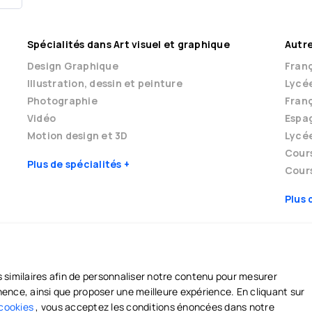
Spécialités dans Art visuel et graphique
Autre
Design Graphique
Franç
Illustration, dessin et peinture
Lycé
Photographie
Franç
Vidéo
Espag
Motion design et 3D
Lycé
Cour
Plus de spécialités
Cours
Plus 
s similaires afin de personnaliser notre contenu pour mesurer
M
AIDE ET SÉCURITÉ
tinence, ainsi que proposer une meilleure expérience. En cliquant sur
professeurs
Centre d'aide et de support
 cookies
, vous acceptez les conditions énoncées dans notre