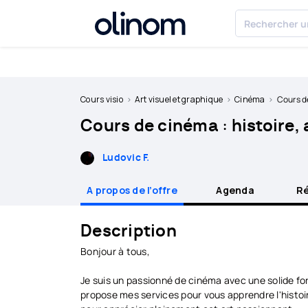
Olinom™ respecte votre vie privée
Devenir
professeur
Cours visio
Art visuel et graphique
Cinéma
Cours de c
Cours de cinéma : histoire, 
Se
connecter
Ludovic F.
A propos de l’offre
Agenda
Ré
Description
Bonjour à tous,
Je suis un passionné de cinéma avec une solide fo
propose mes services pour vous apprendre l'histoire