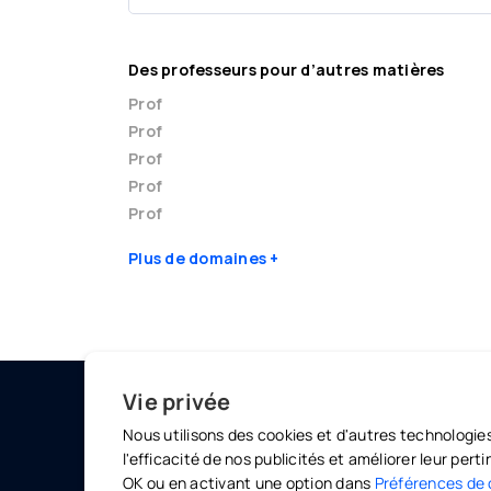
Des professeurs pour d’autres matières
Prof
Prof
Prof
Prof
Prof
Plus de domaines
Vie privée
Nous utilisons des cookies et d'autres technologie
MARKETPLACE
OLINO
l'efficacité de nos publicités et améliorer leur per
Professeurs particuliers
Offres 
OK ou en activant une option dans
Préférences de