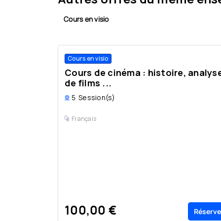
Cours en visio
Cours en visio
Cours de cinéma : histoire, analys
de films ...
5
Session(s)
Français
100,00 €
Réserve