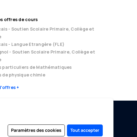
s offres de cours
ais - Soutien Scolaire Primaire, Collège et
e
ais - Langue Etrangère (FLE)
nol - Soutien Scolaire Primaire, Collège et
e
s particuliers de Mathématiques
 de physique chimie
d'offres
EDUCATION SANS FRONTIÈRES
Paramètres des cookies
Tout accepter
Devenir Enseignant