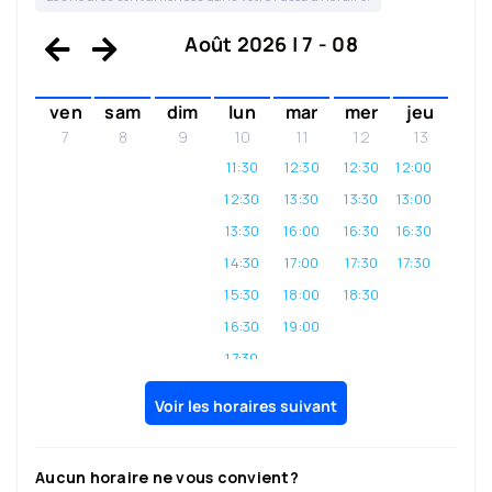
Août 2026 | 7 - 08
ven
sam
dim
lun
mar
mer
jeu
7
8
9
10
11
12
13
11:30
12:30
12:30
12:00
12:30
13:30
13:30
13:00
13:30
16:00
16:30
16:30
14:30
17:00
17:30
17:30
15:30
18:00
18:30
16:30
19:00
17:30
18:30
Voir les horaires suivant
19:30
Aucun horaire ne vous convient?