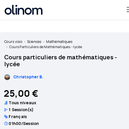
Olinom™ respecte votre vie privée
Devenir
professeur
Cours visio
Sciences
Mathématiques
Cours Particuliers de Mathématiques - lycée
Se
Cours particuliers de mathématiques -
connecter
lycée
Christopher B.
25,00 €
Tous niveaux
1
Session(s)
Français
01h00
/Session