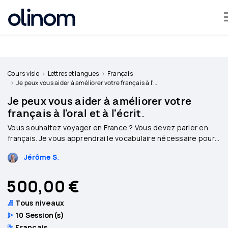
Olinom™ respecte votre vie privée
Devenir
professeur
Cours visio
Lettres et langues
Français
Je peux vous aider à améliorer votre français à l'oral et à l'écrit.
Se
Je peux vous aider à améliorer votre
connecter
français à l'oral et à l'écrit.
Vous souhaitez voyager en France ? Vous devez parler en
français. Je vous apprendrai le vocabulaire nécessaire pour
voyager.
Jérôme S.
500,00 €
Tous niveaux
10
Session(s)
Français