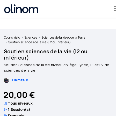
Olinom™ respecte votre vie privée
Devenir
professeur
Cours visio
Sciences
Sciences de la vie et de la Terre
Soutien sciences de la vie (L2 ou inférieur)
Se
Soutien sciences de la vie (l2 ou
connecter
inférieur)
Soutien Sciences de la vie niveau collège, lycée, L1 et L2 de
sciences de la vie.
Hamza B.
20,00 €
Tous niveaux
1
Session(s)
Français