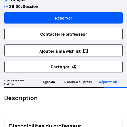
01h00
/Session
Réserver
Contacter le professeur
Ajouter à ma wishlist
Partager
A propos de
Agenda
Résumé du profil
Réputation
l’offre
Description
Disponibilités du professeur