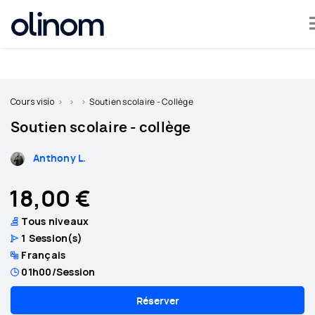
Olinom™ respecte votre vie privée
Devenir
professeur
Cours visio
Soutien scolaire - Collège
Soutien scolaire - collège
Se
connecter
Anthony L.
18,00 €
Tous niveaux
1
Session(s)
Français
01h00
/Session
Réserver