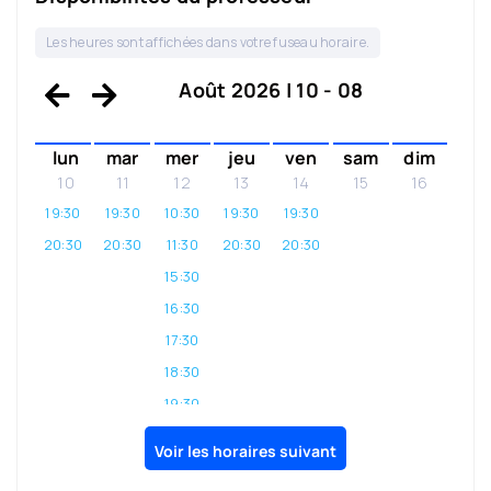
Les heures sont affichées dans votre fuseau horaire.
Août 2026 | 10 - 08
lun
mar
mer
jeu
ven
sam
dim
10
11
12
13
14
15
16
19:30
19:30
10:30
19:30
19:30
20:30
20:30
11:30
20:30
20:30
15:30
16:30
17:30
18:30
19:30
20:30
Voir les horaires suivant