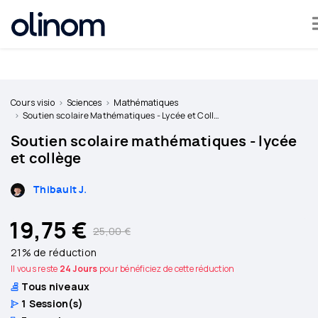
Olinom™ respecte votre vie privée
Devenir
professeur
Cours visio
Sciences
Mathématiques
Soutien scolaire Mathématiques - Lycée et Collège
Se
Soutien scolaire mathématiques - lycée
connecter
et collège
Thibault J.
19,75 €
25,00 €
21% de réduction
Il vous reste
24 Jours
pour bénéficiez de cette réduction
Tous niveaux
1
Session(s)