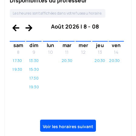
Disponibilités du professeur
Les heures sont affichées dans votre fuseau horaire.
Août 2026 | 8 - 08
sam
dim
lun
mar
mer
jeu
ven
8
9
10
11
12
13
14
17:30
13:30
20:30
20:30
20:30
19:30
15:30
17:30
19:30
Voir les horaires suivant