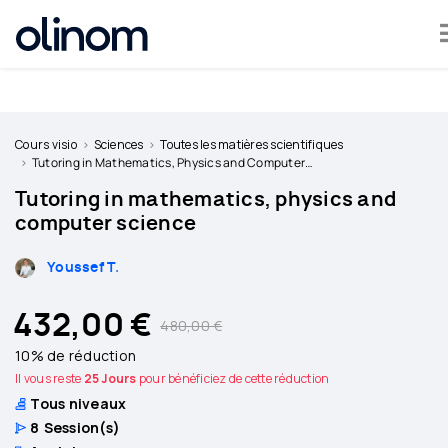
Olinom™ respecte votre vie privée
Devenir
professeur
Cours visio
Sciences
Toutes les matières scientifiques
Tutoring in Mathematics, Physics and Computer Science
Se
Tutoring in mathematics, physics and
connecter
computer science
Youssef T.
432,00 €
480,00 €
10% de réduction
Il vous reste
25 Jours
pour bénéficiez de cette réduction
Tous niveaux
8
Session(s)