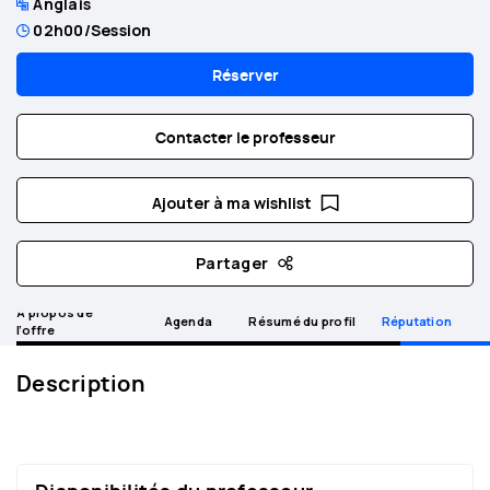
Anglais
02h00
/Session
Réserver
Contacter le professeur
Ajouter à ma wishlist
Partager
A propos de
Agenda
Résumé du profil
Réputation
l’offre
Description