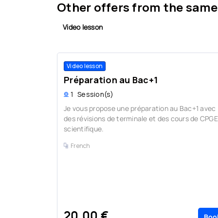
Other offers from the same
Video lesson
Video lesson
Préparation au Bac+1
1
Session(s)
Je vous propose une préparation au Bac+1 avec
des révisions de terminale et des cours de CPGE
scientifique.
French
20,00 €
Boo