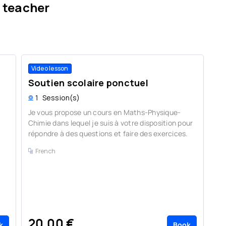
 teacher
Video lesson
Vi
Soutien scolaire ponctuel
So
1
Session(s)
1
Je vous propose un cours en Maths-Physique-
Chimie dans lequel je suis à votre disposition pour
répondre à des questions et faire des exercices.
French
20,00 €
2
k
Book