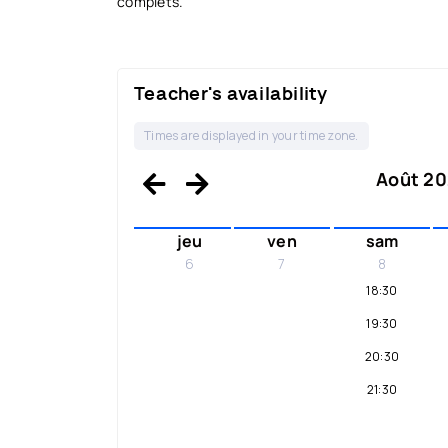
complets.
Teacher's availability
Times are displayed in your time zone.
Août 202
jeu
ven
sam
6
7
8
18:30
19:30
20:30
21:30