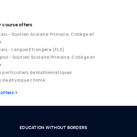
 course offers
ais - Soutien Scolaire Primaire, Collège et
e
ais - Langue Etrangère (FLE)
nol - Soutien Scolaire Primaire, Collège et
e
s particuliers de Mathématiques
 de physique chimie
 offers
EDUCATION WITHOUT BORDERS