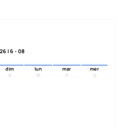
6 | 6 - 08
dim
lun
mar
mer
9
10
11
12