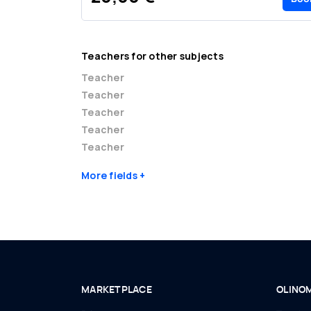
Teachers for other subjects
Teacher
Teacher
Teacher
Teacher
Teacher
More fields
MARKETPLACE
OLINO