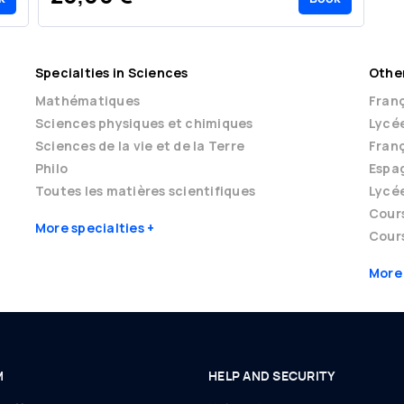
Specialties in Sciences
Other
Mathématiques
Franç
Sciences physiques et chimiques
Lycé
Sciences de la vie et de la Terre
Franç
Philo
Espag
Toutes les matières scientifiques
Lycé
Cour
More specialties
Cours
More
M
HELP AND SECURITY