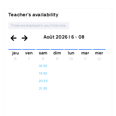
Teacher's availability
Times are displayed in your time zone.
Août 2026 | 6 - 08
jeu
ven
sam
dim
lun
mar
mer
6
7
8
9
10
11
12
18:30
19:30
20:30
21:30