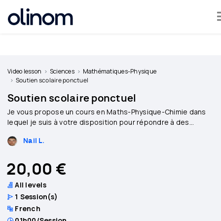
Cookies management panel
Become
a
Video lesson
Sciences
Mathématiques-Physique
teacher
Soutien scolaire ponctuel
Soutien scolaire ponctuel
Log
Je vous propose un cours en Maths-Physique-Chimie dans
in
lequel je suis à votre disposition pour répondre à des
questions et faire des exercices.
Nail L.
20,00 €
All levels
1
Session(s)
French
01h00
/Session