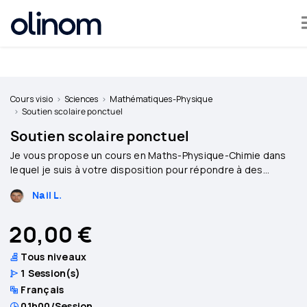
Olinom™ respecte votre vie privée
Devenir
professeur
Cours visio
Sciences
Mathématiques-Physique
Soutien scolaire ponctuel
Se
Soutien scolaire ponctuel
connecter
Je vous propose un cours en Maths-Physique-Chimie dans
lequel je suis à votre disposition pour répondre à des
questions et faire des exercices.
Nail L.
20,00 €
Tous niveaux
1
Session(s)
Français
01h00
/Session