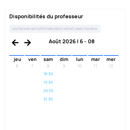
Disponibilités du professeur
Les heures sont affichées dans votre fuseau horaire.
Août 2026 | 6 - 08
jeu
ven
sam
dim
lun
mar
mer
6
7
8
9
10
11
12
18:30
19:30
20:30
21:30