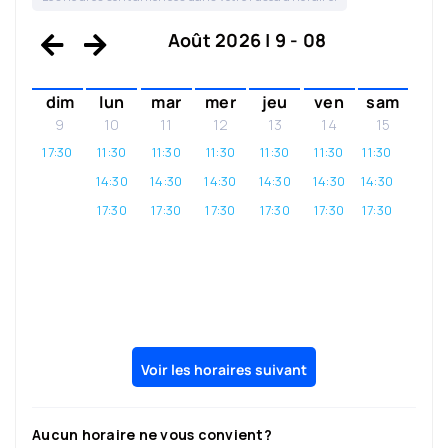
Août 2026 | 9 - 08
dim
lun
mar
mer
jeu
ven
sam
9
10
11
12
13
14
15
17:30
11:30
11:30
11:30
11:30
11:30
11:30
14:30
14:30
14:30
14:30
14:30
14:30
17:30
17:30
17:30
17:30
17:30
17:30
Voir les horaires suivant
Aucun horaire ne vous convient?