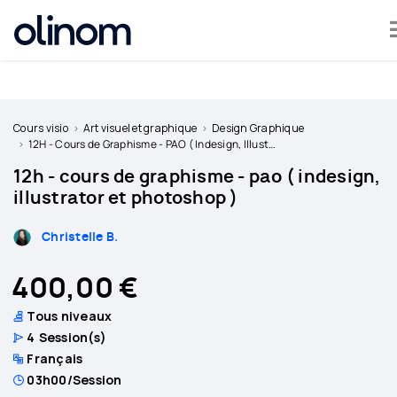
Olinom™ respecte votre vie privée
Devenir
professeur
Cours visio
Art visuel et graphique
Design Graphique
12H - Cours de Graphisme - PAO ( Indesign, Illustrator et Photoshop )
Se
12h - cours de graphisme - pao ( indesign,
connecter
illustrator et photoshop )
Christelle B.
400,00 €
Tous niveaux
4
Session(s)
Français
03h00
/Session