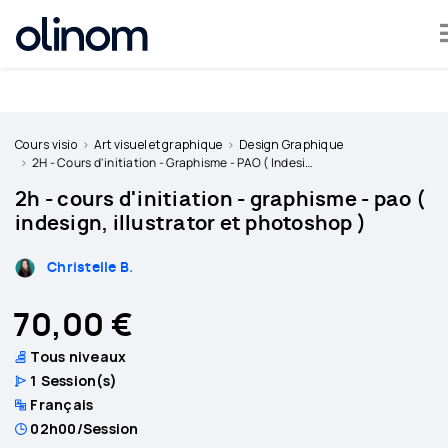
Olinom™ respecte votre vie privée
Devenir
professeur
Cours visio
Art visuel et graphique
Design Graphique
2H - Cours d'initiation - Graphisme - PAO ( Indesign, Illustrator et Photoshop )
Se
2h - cours d'initiation - graphisme - pao (
connecter
indesign, illustrator et photoshop )
Christelle B.
70,00 €
Tous niveaux
1
Session(s)
Français
02h00
/Session