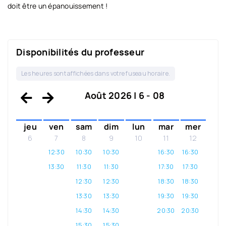
doit être un épanouissement !
Disponibilités du professeur
Les heures sont affichées dans votre fuseau horaire.
Août 2026 | 6 - 08
jeu
ven
sam
dim
lun
mar
mer
6
7
8
9
10
11
12
12:30
10:30
10:30
16:30
16:30
13:30
11:30
11:30
17:30
17:30
12:30
12:30
18:30
18:30
13:30
13:30
19:30
19:30
14:30
14:30
20:30
20:30
15:30
15:30