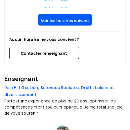
16:30
16:30
17:30
17:30
Voir les horaires suivant
18:30
18:30
19:30
19:30
Aucun horaire ne vous convient?
20:30
20:30
Contacter l’enseignant
Enseignant
Raja B.
| Gestion, Sciences Sociales, Droit
| Loisirs et
divertissement
Forte d'une expérience de plus de 20 ans, optimiser les
compétences m'ont toujours épanouie. Je me ferai une joie
de vous soutenir.