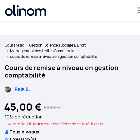
Olinom™ respecte votre vie privée
Devenir
professeur
Cours visio
Gestion, Sciences Sociales, Droit
Management des Unités Commerciales
cours de remise à niveau en gestion comptabilité
Se
Cours de remise à niveau en gestion
connecter
comptabilité
Raja B.
45,00 €
50,00 €
10% de réduction
Il vous reste
28 Jours
pour bénéficiez de cette réduction
Tous niveaux
1
Session(s)