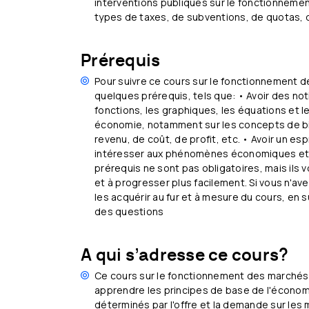
interventions publiques sur le fonctionnemen
types de taxes, de subventions, de quotas, d
Prérequis
Pour suivre ce cours sur le fonctionnement d
quelques prérequis, tels que: • Avoir des n
fonctions, les graphiques, les équations et le
économie, notamment sur les concepts de bi
revenu, de coût, de profit, etc. • Avoir un es
intéresser aux phénomènes économiques et 
prérequis ne sont pas obligatoires, mais ils
et à progresser plus facilement. Si vous n'av
les acquérir au fur et à mesure du cours, en 
des questions
A qui s’adresse ce cours?
Ce cours sur le fonctionnement des marchés c
apprendre les principes de base de l'économ
déterminés par l'offre et la demande sur les