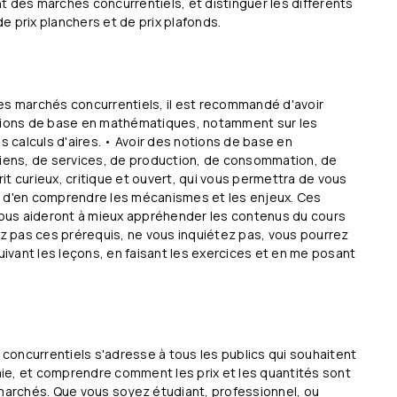
t des marchés concurrentiels, et distinguer les différents
e prix planchers et de prix plafonds.
es marchés concurrentiels, il est recommandé d'avoir
otions de base en mathématiques, notamment sur les
s calculs d'aires. • Avoir des notions de base en
ens, de services, de production, de consommation, de
prit curieux, critique et ouvert, qui vous permettra de vous
d'en comprendre les mécanismes et les enjeux. Ces
 vous aideront à mieux appréhender les contenus du cours
ez pas ces prérequis, ne vous inquiétez pas, vous pourrez
suivant les leçons, en faisant les exercices et en me posant
oncurrentiels s'adresse à tous les publics qui souhaitent
ie, et comprendre comment les prix et les quantités sont
 marchés. Que vous soyez étudiant, professionnel, ou