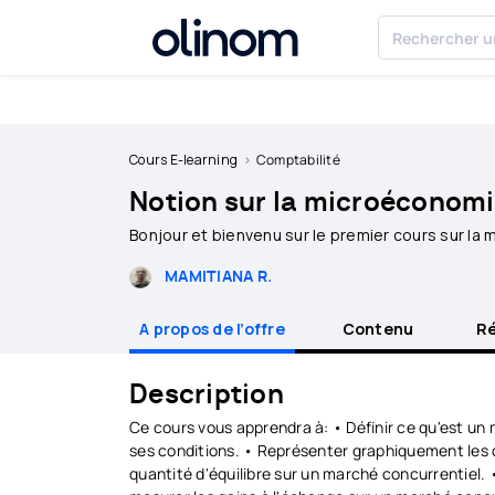
Olinom™ respecte votre vie privée
Devenir
professeur
Cours E-learning
Comptabilité
Notion sur la microéconom
Se
connecter
Bonjour et bienvenu sur le premier cours sur la
MAMITIANA R.
A propos de l’offre
Contenu
Ré
Description
Ce cours vous apprendra à: • Définir ce qu'est un 
ses conditions. • Représenter graphiquement les c
quantité d'équilibre sur un marché concurrentiel.