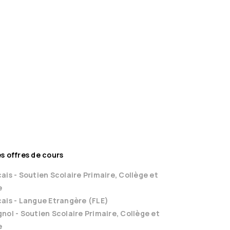
Nouveau
tion sur la microéconomie
MAMITIANA R.
Apprendre
,00 €
s offres de cours
ais - Soutien Scolaire Primaire, Collège et
e
ais - Langue Etrangère (FLE)
nol - Soutien Scolaire Primaire, Collège et
e