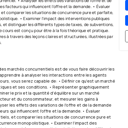
entiel. • Analyser les effets des variations de l'offre et de
les facteurs qui influencent l'offre et la demande. • Évaluer
s, et comparer les situations de concurrence pure et parfaite,
listique. • Examiner l'impact des interventions publiques
 et distinguer les différents types de taxes, de subventions,
e cours est conçu pour être à la fois théorique et pratique.
s à travers des leçons claires et structurées, illustrées par
.
des marchés concurrentiels est de vous faire découvrir les
apprendre à analyser les interactions entre les agents
cours, vous serez capable de: • Définir ce qu'est un marché
istiques et ses conditions. • Représenter graphiquement
ner le prix et la quantité d'équilibre sur un marché
ducteur et du consommateur, et mesurer les gains à
yser les effets des variations de l'offre et de la demande
cteurs qui influencent l'offre et la demande. • Évaluer
ntiels, et comparer les situations de concurrence pure et
currence monopolistique. • Examiner l'impact des