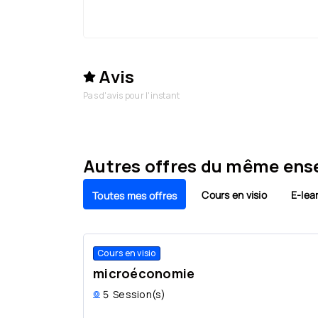
Avis
Pas d'avis pour l'instant
Autres offres du même ens
Cours en visio
E-lea
Toutes mes offres
Cours en visio
microéconomie
5
Session(s)