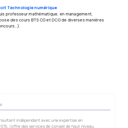
oit
Technologie numérique
 suis professeur mathématique, en management,
ropose des cours BTS CG et DCG de diverses manières
oncours…).
s
ultant indépendant avec une expertise en
015, j'offre des services de conseil de haut niveau,