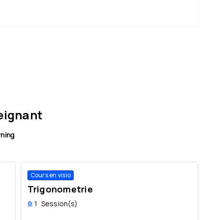
eignant
rning
Cours en visio
Trigonometrie
1
Session(s)