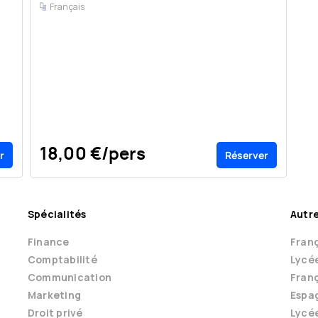
Français
No
18,00 €/pers
r
Réserver
9
Spécialités
Autre
Finance
Franç
Comptabilité
Lycé
Communication
Franç
Marketing
Espag
Droit privé
Lycé